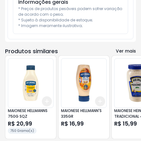
Informações gerais
* Preços de produtos pesáveis podem sofrer variação 
de acordo com o peso;

* Sujeito à disponibilidade de estoque;

* Imagem meramente ilustrativa;
Produtos similares
Ver mais
Add
Add
+
3
+
5
+
10
+
3
+
5
+
10
MAIONESE HELLMANNS
MAIONESE HELLMANN'S
MAIONESE HEI
750G SQZ
335GR
TRADICIONAL
R$ 20,99
R$ 16,99
R$ 15,99
750 Grama(s)