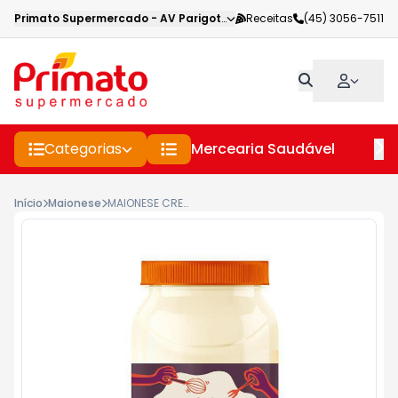
Primato Supermercado
-
AV Parigot de Souza
Receitas
,
Toledo
(45) 3056-7511
-
PR
Categorias
Mercearia Saudável
Pe
Início
Maionese
MAIONESE CREMOSA GOURMET 500GR