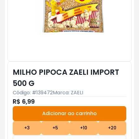
MILHO PIPOCA ZAELI IMPORT
500 G
Código: #
139472
Marca:
ZAELI
R$ 6,99
Adicionar ao carrinho
Subtotal:
R$ 0
+
3
+
5
+
10
+
20