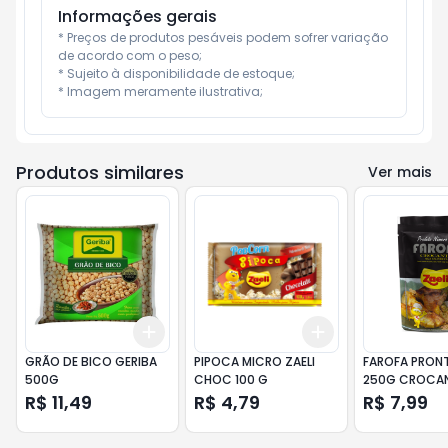
Informações gerais
* Preços de produtos pesáveis podem sofrer variação 
de acordo com o peso;

* Sujeito à disponibilidade de estoque;

* Imagem meramente ilustrativa;
Produtos similares
Ver mais
Add
Add
+
3
+
5
+
10
+
3
+
5
+
10
GRÃO DE BICO GERIBA
PIPOCA MICRO ZAELI
FAROFA PRONT
500G
CHOC 100 G
250G CROCA
R$ 11,49
R$ 4,79
R$ 7,99