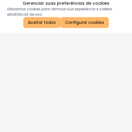
Gerenciar suas preferências de cookies
Utilizamos cookies para otimizar sua experiência e coletar
estatísticas de uso.
Aceitar todos
Configurar cookies
Aproveite as nossas promoções!
Cadastre seu e-mail e receba ofertas exclusivas.
QUERO RECEBER