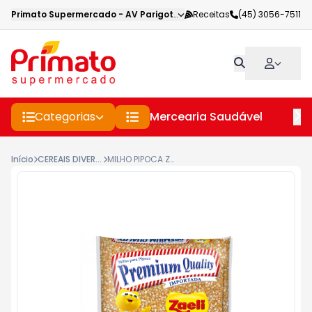
Primato Supermercado
-
AV Parigot de Souza
Receitas
,
Toledo
(45) 3056-7511
-
PR
Categorias
Mercearia Saudável
Pe
Início
CEREAIS DIVERSOS
MILHO PIPOCA ZAELI IMPORT 500 G