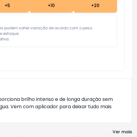
+
5
+
10
+
20
eis podem sofrer variação de acordo com o peso;

e estoque;

tiva;
orciona brilho intenso e de longa duração sem
gua. Vem com aplicador para deixar tudo mais
Ver mais