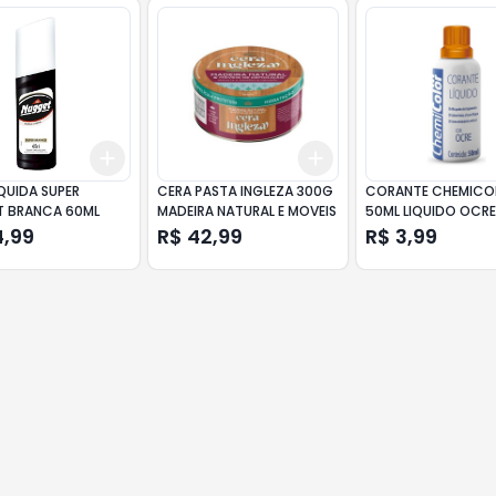
Add
Add
10
+
3
+
5
+
10
+
3
+
5
+
10
QUIDA SUPER
CERA PASTA INGLEZA 300G
CORANTE CHEMICO
 BRANCA 60ML
MADEIRA NATURAL E MOVEIS
50ML LIQUIDO OCR
4,99
R$ 42,99
R$ 3,99