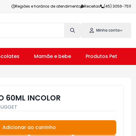
Regiões e horários de atendimento
Receitas
(45) 3056-7511
Minha conta
colates
Mamãe e bebe
Produtos Pet
V
O 60ML INCOLOR
NUGGET
Adicionar ao carrinho
Subtotal:
R$ 0,00