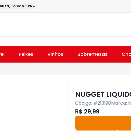
Souza
,
Toledo
-
PR
el
Peixes
Vinhos
Sobremesas
Cho
NUGGET LIQUID
Código: #
213190
Marca:
R$ 29,99