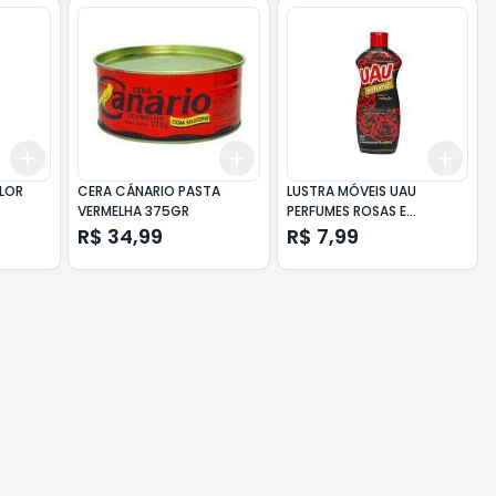
Add
Add
Add
+
3
+
5
+
10
+
3
+
5
+
10
+
3
LOR
CERA CÁNARIO PASTA
LUSTRA MÓVEIS UAU
E
VERMELHA 375GR
PERFUMES ROSAS E
SEDUÇÃO 200ML
R$ 34,99
R$ 7,99