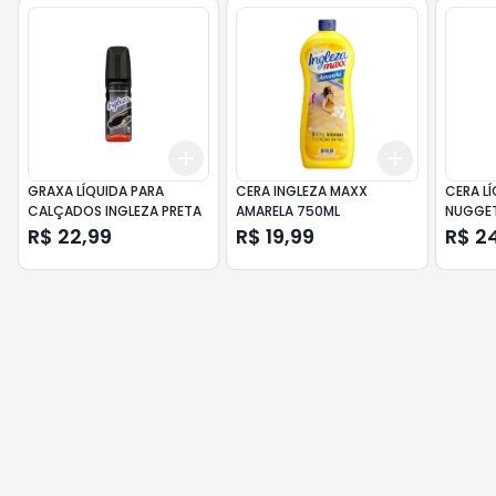
Add
Add
+
3
+
5
+
10
+
3
+
5
+
GRAXA LÍQUIDA PARA
CERA INGLEZA MAXX
CERA LÍ
CALÇADOS INGLEZA PRETA
AMARELA 750ML
NUGGET
R$ 22,99
R$ 19,99
R$ 2