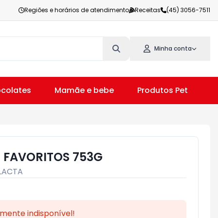
Regiões e horários de atendimento
Receitas
(45) 3056-7511
Minha conta
colates
Mamãe e bebe
Produtos Pet
V
 FAVORITOS 753G
LACTA
mente indisponível!