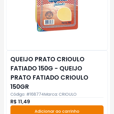
QUEIJO PRATO CRIOULO
FATIADO 150G - QUEIJO
PRATO FATIADO CRIOULO
150GR
Código: #
168774
Marca:
CRIOULO
R$ 11,49
Adicionar ao carrinho
Subtotal:
R$ 0