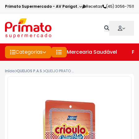
Primato Supermercado
-
AV Parigot de Souza
Receitas
,
Toledo
(45) 3056-7511
-
PR
Categorias
Mercearia Saudável
Pe
Início
QUEIJOS P.A.S.
QUEIJO PRATO CRIOULO FATIADO 150G - QUEIJO PRATO FATIADO CRIOULO 150GR