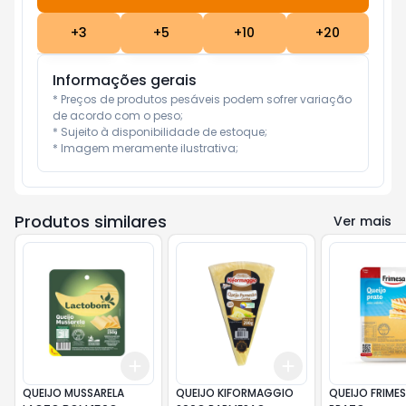
+
3
+
5
+
10
+
20
Informações gerais
* Preços de produtos pesáveis podem sofrer variação 
de acordo com o peso;

* Sujeito à disponibilidade de estoque;

* Imagem meramente ilustrativa;
Produtos similares
Ver mais
Add
Add
+
3
+
5
+
10
+
3
+
5
+
10
QUEIJO MUSSARELA
QUEIJO KIFORMAGGIO
QUEIJO FRIME