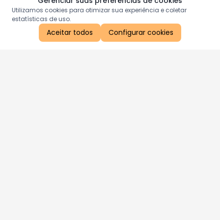
Gerenciar suas preferências de cookies
Utilizamos cookies para otimizar sua experiência e coletar
estatísticas de uso.
Aceitar todos
Configurar cookies
Aproveite as nossas promoções!
Cadastre seu e-mail e receba ofertas exclusivas.
QUERO RECEBER