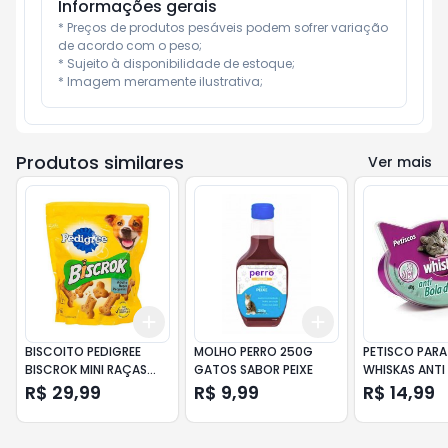
Informações gerais
* Preços de produtos pesáveis podem sofrer variação 
de acordo com o peso;

* Sujeito à disponibilidade de estoque;

* Imagem meramente ilustrativa;
Produtos similares
Ver mais
Add
Add
+
3
+
5
+
10
+
3
+
5
+
10
BISCOITO PEDIGREE
MOLHO PERRO 250G
PETISCO PAR
BISCROK MINI RAÇAS
GATOS SABOR PEIXE
WHISKAS ANTI
PEQUENAS 500GR
PELO 40GR
R$ 29,99
R$ 9,99
R$ 14,99