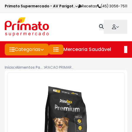
Primato Supermercado
-
AV Parigot de Souza
Receitas
,
Toledo
(45) 3056-7511
-
PR
Categorias
Mercearia Saudável
Pe
Início
Alimentos Para Caes E Gatos
RACAO PRIMARACA PET PREMIUM 1KG CAES ADULTOS