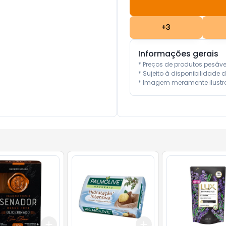
+
3
Informações gerais
* Preços de produtos pesáv
* Sujeito à disponibilidade d
* Imagem meramente ilustra
Add
Add
10
+
3
+
5
+
10
+
3
+
5
+
10