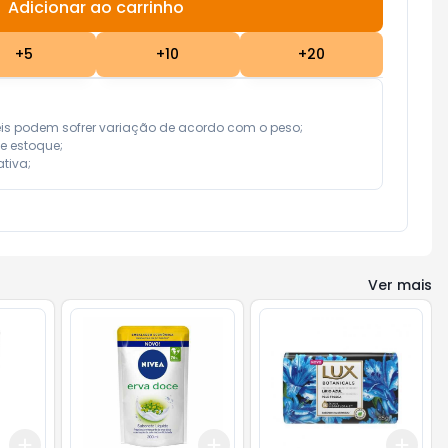
Adicionar ao carrinho
Subtotal:
R$ 0,00
+
5
+
10
+
20
eis podem sofrer variação de acordo com o peso;

e estoque;

tiva;
Ver mais
Add
Add
Add
+
3
+
5
+
10
+
3
+
5
+
10
+
3