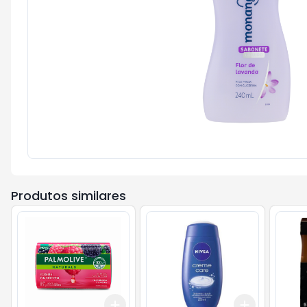
Produtos similares
Add
Add
+
3
+
5
+
10
+
3
+
5
+