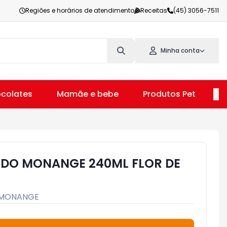
Regiões e horários de atendimento
Receitas
(45) 3056-7511
Minha conta
colates
Mamãe e bebe
Produtos Pet
V
IDO MONANGE 240ML FLOR DE
MONANGE