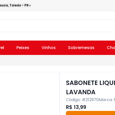
Souza
,
Toledo
-
PR
el
Peixes
Vinhos
Sobremesas
Cho
SABONETE LIQU
LAVANDA
Código: #
212970
Marca:
R$ 13,99