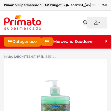
Primato Supermercado
-
AV Parigot de Souza
Receitas
,
Toledo
(45) 3056-7511
-
PR
Categorias
Mercearia Saudável
Pe
Início
SABONETES
ST. PREMISSE 1L ERVA DOCE SUAVE C/ VALVULA