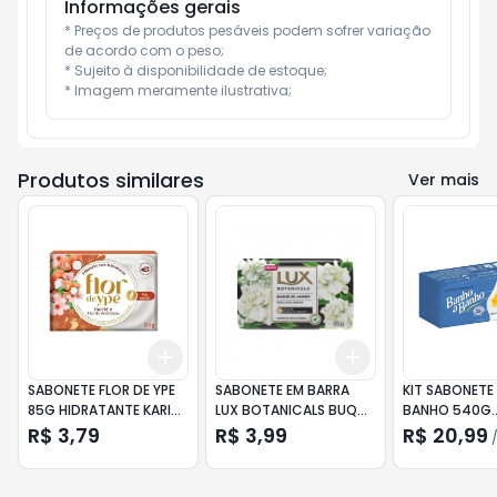
Informações gerais
* Preços de produtos pesáveis podem sofrer variação 
de acordo com o peso;

* Sujeito à disponibilidade de estoque;

* Imagem meramente ilustrativa;
Produtos similares
Ver mais
Add
Add
+
3
+
5
+
10
+
3
+
5
+
10
SABONETE FLOR DE YPE
SABONETE EM BARRA
KIT SABONETE
85G HIDRATANTE KARITE
LUX BOTANICALS BUQUÊ
BANHO 540G
E FLOR DE AMENDOAS
DE JASMIM 85GR
LEVE+PAGUE- 
R$ 3,79
R$ 3,99
R$ 20,99
ORIGINAL