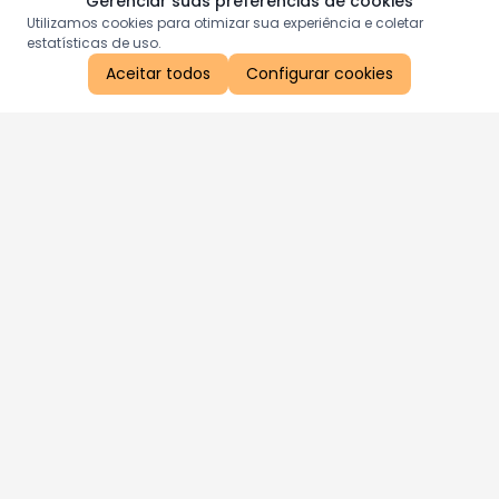
Gerenciar suas preferências de cookies
Utilizamos cookies para otimizar sua experiência e coletar
estatísticas de uso.
Aceitar todos
Configurar cookies
Aproveite as nossas promoções!
Cadastre seu e-mail e receba ofertas exclusivas.
QUERO RECEBER