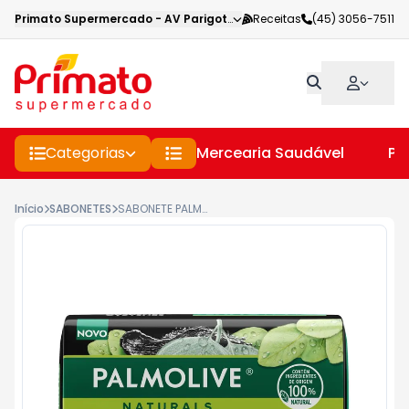
Primato Supermercado
-
AV Parigot de Souza
Receitas
,
Toledo
(45) 3056-7511
-
PR
Categorias
Mercearia Saudável
Pe
Início
SABONETES
SABONETE PALMOLIVE 85G ARGILA E EUCALIPTO