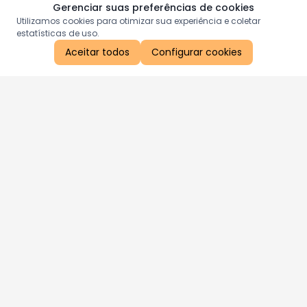
Gerenciar suas preferências de cookies
Utilizamos cookies para otimizar sua experiência e coletar
estatísticas de uso.
Aceitar todos
Configurar cookies
Aproveite as nossas promoções!
Cadastre seu e-mail e receba ofertas exclusivas.
QUERO RECEBER