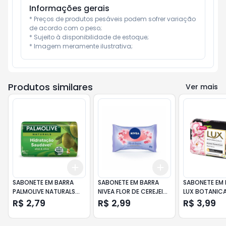
Informações gerais
* Preços de produtos pesáveis podem sofrer variação 
de acordo com o peso;

* Sujeito à disponibilidade de estoque;

* Imagem meramente ilustrativa;
Produtos similares
Ver mais
Add
Add
+
3
+
5
+
10
+
3
+
5
+
10
SABONETE EM BARRA
SABONETE EM BARRA
SABONETE EM
PALMOLIVE NATURALS
NIVEA FLOR DE CEREJEIRA
LUX BOTANICA
HIDRATAÇÃO SAUDÁVEL
85GR
FRANCESAS 8
R$ 2,79
R$ 2,99
R$ 3,99
85G