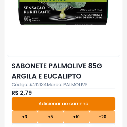
SABONETE PALMOLIVE 85G
ARGILA E EUCALIPTO
Código: #
212134
Marca:
PALMOLIVE
R$ 2,79
Adicionar ao carrinho
Subtotal:
R$ 0
+
3
+
5
+
10
+
20