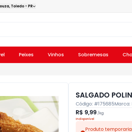
Souza
,
Toledo
-
PR
el
Peixes
Vinhos
Sobremesas
Cho
SALGADO POLIN
Código: #
175685
Marca:
R$ 9,99
/
kg
Indisponível
Produto temporaria