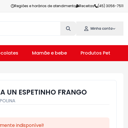
Regiões e horários de atendimento
Receitas
(45) 3056-7511
Minha conta
colates
Mamãe e bebe
Produtos Pet
V
A UN ESPETINHO FRANGO
POLINA
mente indisponível!