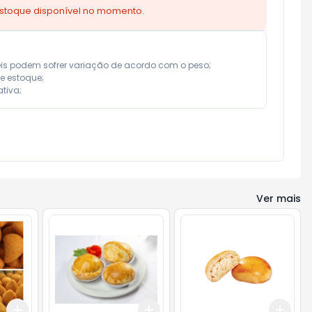
estoque disponível no momento.
eis podem sofrer variação de acordo com o peso;

e estoque;

tiva;
Ver mais
Add
Add
Add
+
3
+
5
+
10
+
3
+
5
+
10
+
3