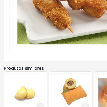
Produtos similares
Add
Add
+
3
+
5
+
10
+
3
+
5
+