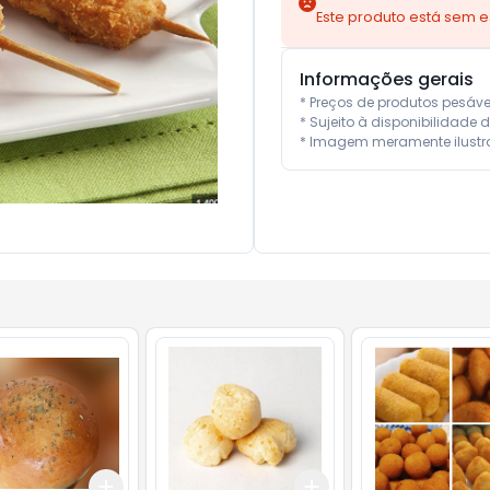
Este produto está sem 
Informações gerais
* Preços de produtos pesáv
* Sujeito à disponibilidade d
* Imagem meramente ilustra
Add
Add
10
+
3
+
5
+
10
+
3
kg
+
5
kg