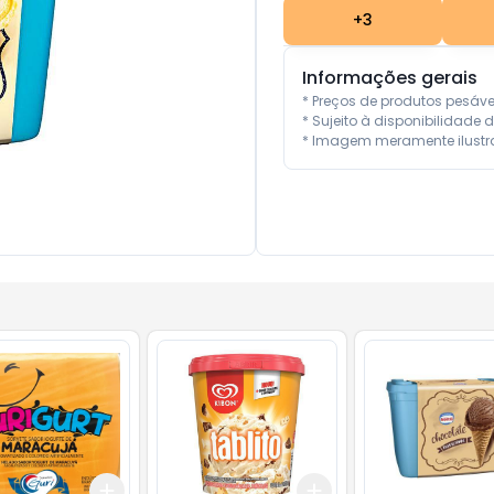
+
3
Informações gerais
* Preços de produtos pesáv
* Sujeito à disponibilidade d
* Imagem meramente ilustra
Add
Add
10
+
3
+
5
+
10
+
3
+
5
+
10