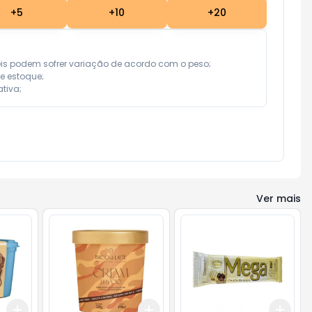
+
5
+
10
+
20
eis podem sofrer variação de acordo com o peso;

e estoque;

tiva;
Ver mais
Add
Add
Add
+
3
+
5
+
10
+
3
+
5
+
10
+
3