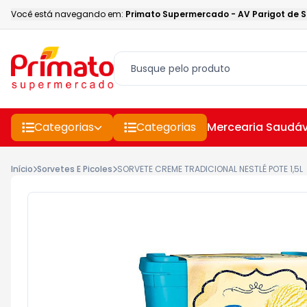
Você está navegando em:
Primato Supermercado
-
AV Parigot de 
Categorias
Categorias
Mercearia Saudáv
Início
Sorvetes E Picoles
SORVETE CREME TRADICIONAL NESTLÉ POTE 1,5L