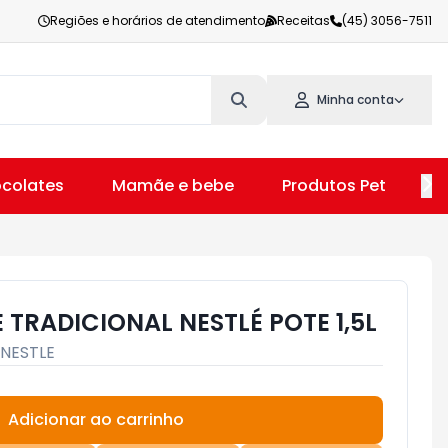
Regiões e horários de atendimento
Receitas
(45) 3056-7511
Minha conta
colates
Mamãe e bebe
Produtos Pet
V
TRADICIONAL NESTLÉ POTE 1,5L
NESTLE
Adicionar ao carrinho
Subtotal:
R$ 0,00