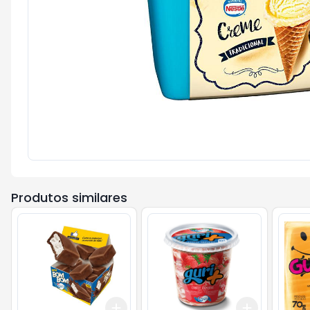
Produtos similares
Add
Add
+
3
+
5
+
10
+
3
+
5
+