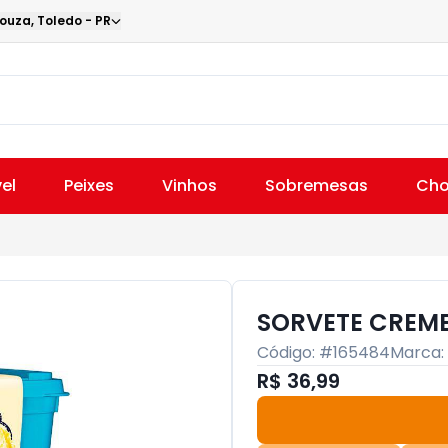
Souza
,
Toledo
-
PR
el
Peixes
Vinhos
Sobremesas
Cho
SORVETE CREME 
Código: #
165484
Marca:
R$ 36,99