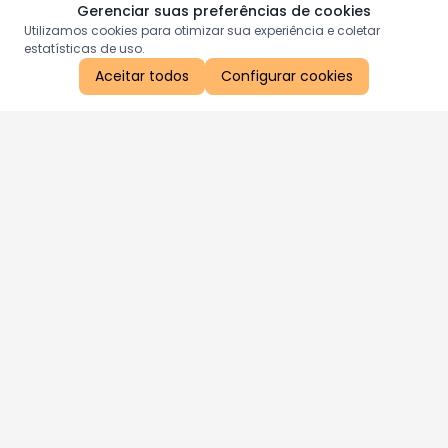
Gerenciar suas preferências de cookies
Utilizamos cookies para otimizar sua experiência e coletar
estatísticas de uso.
Aceitar todos
Configurar cookies
Aproveite as nossas promoções!
Cadastre seu e-mail e receba ofertas exclusivas.
QUERO RECEBER