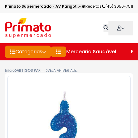
Primato Supermercado
-
AV Parigot de Souza
Receitas
,
Toledo
(45) 3056-7511
-
PR
Categorias
Mercearia Saudável
Pe
Início
ARTIGOS PARA FESTA
VELA ANIVER ALEGRIA SUPER N3 AZUL