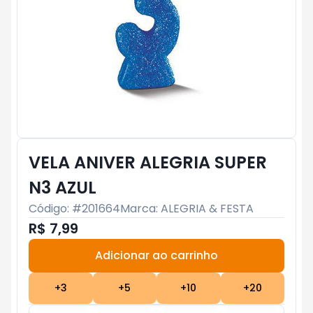
VELA ANIVER ALEGRIA SUPER
N3 AZUL
Código: #
201664
Marca:
ALEGRIA & FESTA
R$ 7,99
Adicionar ao carrinho
Subtotal:
R$ 0
+
3
+
5
+
10
+
20