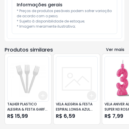
Informações gerais
* Preços de produtos pesáveis podem sofrer variação 
de acordo com o peso;

* Sujeito à disponibilidade de estoque;

* Imagem meramente ilustrativa;
Produtos similares
Ver mais
Add
Add
+
3
+
5
+
10
+
3
+
5
+
10
TALHER PLASTICO
VELA ALEGRIA & FESTA
VELA ANIVER A
ALEGRIA & FESTA GARFO
ESPIRAL LONGA AZUL
SUPER N3 ROS
BRANCO C/50
C/4
R$ 15,99
R$ 6,59
R$ 7,99