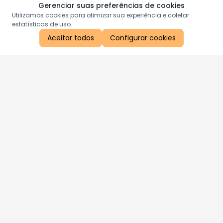
Gerenciar suas preferências de cookies
Utilizamos cookies para otimizar sua experiência e coletar
estatísticas de uso.
Aceitar todos
Configurar cookies
Aproveite as nossas promoções!
Cadastre seu e-mail e receba ofertas exclusivas.
QUERO RECEBER