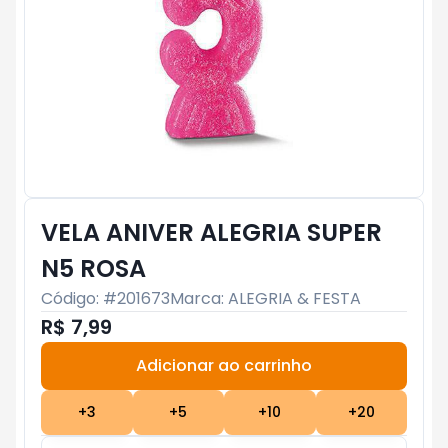
VELA ANIVER ALEGRIA SUPER
N5 ROSA
Código: #
201673
Marca:
ALEGRIA & FESTA
R$ 7,99
Adicionar ao carrinho
Subtotal:
R$ 0
+
3
+
5
+
10
+
20