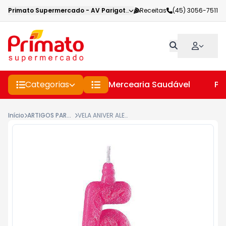
Primato Supermercado
-
AV Parigot de Souza
Receitas
,
Toledo
(45) 3056-7511
-
PR
Categorias
Mercearia Saudável
Pe
Início
ARTIGOS PARA FESTA
VELA ANIVER ALEGRIA SUPER N5 ROSA