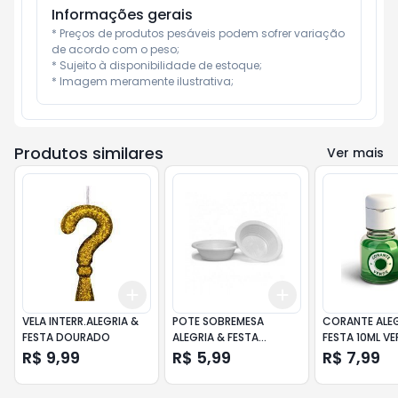
Informações gerais
* Preços de produtos pesáveis podem sofrer variação 
de acordo com o peso;

* Sujeito à disponibilidade de estoque;

* Imagem meramente ilustrativa;
Produtos similares
Ver mais
Add
Add
+
3
+
5
+
10
+
3
+
5
+
10
VELA INTERR.ALEGRIA &
POTE SOBREMESA
CORANTE ALEG
FESTA DOURADO
ALEGRIA & FESTA
FESTA 10ML VE
BRANCO C/10
R$ 9,99
R$ 5,99
R$ 7,99