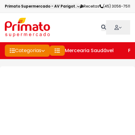
Primato Supermercado
-
AV Parigot de Souza
Receitas
,
Toledo
(45) 3056-7511
-
PR
Categorias
Mercearia Saudável
Pe