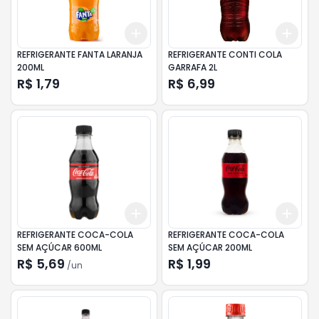
Add
Add
+
3
+
5
+
10
+
3
REFRIGERANTE FANTA LARANJA
REFRIGERANTE CONTI COLA
200ML
GARRAFA 2L
R$ 1,79
R$ 6,99
Add
Add
+
3
+
5
+
10
+
3
REFRIGERANTE COCA-COLA
REFRIGERANTE COCA-COLA
SEM AÇÚCAR 600ML
SEM AÇÚCAR 200ML
R$ 5,69
R$ 1,99
/
un