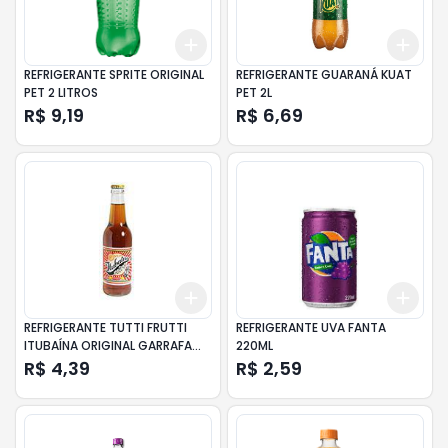
Add
Add
+
3
+
5
+
10
+
3
REFRIGERANTE SPRITE ORIGINAL
REFRIGERANTE GUARANÁ KUAT
PET 2 LITROS
PET 2L
R$ 9,19
R$ 6,69
Add
Add
+
3
+
5
+
10
+
3
REFRIGERANTE TUTTI FRUTTI
REFRIGERANTE UVA FANTA
ITUBAÍNA ORIGINAL GARRAFA
220ML
355ML
R$ 4,39
R$ 2,59