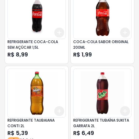
Add
Add
+
3
+
5
+
10
+
3
REFRIGERANTE COCA-COLA
COCA-COLA SABOR ORIGINAL
SEM AÇÚCAR 1,5L
200ML
R$ 8,99
R$ 1,99
Add
Add
+
3
+
5
+
10
+
3
REFRIGERANTE TAUBAIANA
REFRIGERANTE TUBAÍNA SUKITA
CONTI 2L
GARRAFA 2L
R$ 5,39
R$ 6,49