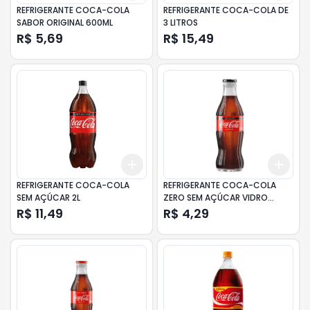
REFRIGERANTE COCA-COLA
REFRIGERANTE COCA-COLA DE
SABOR ORIGINAL 600ML
3 LITROS
R$ 5,69
R$ 15,49
Add
Add
+
3
+
5
+
10
+
3
REFRIGERANTE COCA-COLA
REFRIGERANTE COCA-COLA
SEM AÇÚCAR 2L
ZERO SEM AÇÚCAR VIDRO
250ML
R$ 11,49
R$ 4,29