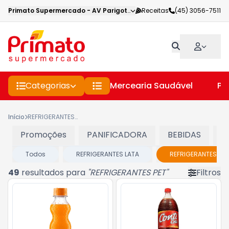
Primato Supermercado
-
AV Parigot de Souza
Receitas
,
Toledo
(45) 3056-7511
-
PR
Categorias
Mercearia Saudável
Pe
Início
REFRIGERANTES PET
Promoções
PANIFICADORA
BEBIDAS
C
Todos
REFRIGERANTES LATA
REFRIGERANTES PET
49
resultados para
"
REFRIGERANTES PET
"
Filtros