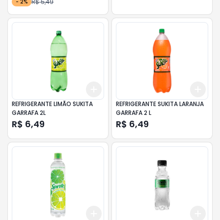
R$ 5,49
-
2
%
Add
Add
+
3
+
5
+
10
+
3
REFRIGERANTE LIMÃO SUKITA
REFRIGERANTE SUKITA LARANJA
GARRAFA 2L
GARRAFA 2 L
R$ 6,49
R$ 6,49
Add
Add
+
3
+
5
+
10
+
3