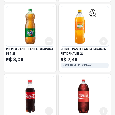
Add
Add
+
3
+
5
+
10
+
3
REFRIGERANTE FANTA GUARANÁ
REFRIGERANTE FANTA LARANJA
PET 2L
RETORNAVEL 2L
R$ 8,09
R$ 7,49
VASILHAME RETORNAVEL -
RETIRADO NA ENTREGA
Add
Add
+
3
+
5
+
10
+
3