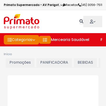
Primato Supermercado
-
AV Parigot de Souza
Receitas
,
Toledo
(45) 3056-7511
-
PR
Categorias
Mercearia Saudável
Pe
Início
Promoções
PANIFICADORA
BEBIDAS
C