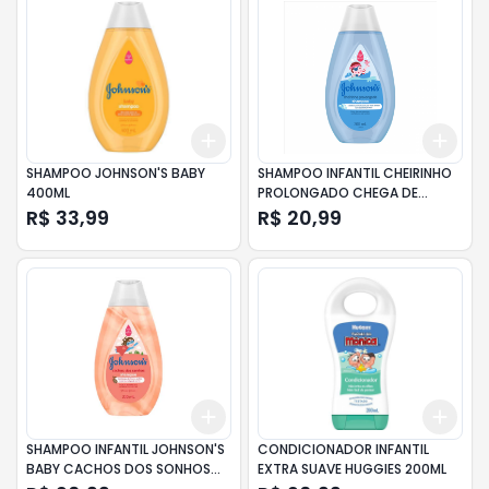
Add
Add
+
3
+
5
+
10
+
3
SHAMPOO JOHNSON'S BABY
SHAMPOO INFANTIL CHEIRINHO
400ML
PROLONGADO CHEGA DE
LAGRIMAS JOHNSON'S FRASCO
R$ 33,99
R$ 20,99
200ML
Add
Add
+
3
+
5
+
10
+
3
SHAMPOO INFANTIL JOHNSON'S
CONDICIONADOR INFANTIL
BABY CACHOS DOS SONHOS
EXTRA SUAVE HUGGIES 200ML
200ML