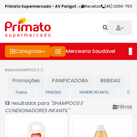
Primato Supermercado
-
AV Parigot de Souza
Receitas
,
Toledo
(45) 3056-7511
-
PR
Categorias
Mercearia Saudável
Pe
Início
SHAMPOOS E CONDIONADORES INFANTIL
Promoções
PANIFICADORA
BEBIDAS
C
Todos
FRALDAS
HIGIENE INTANTIL
OUTR
13
resultados para
"
SHAMPOOS E
Filtros
CONDIONADORES INFANTIL
"