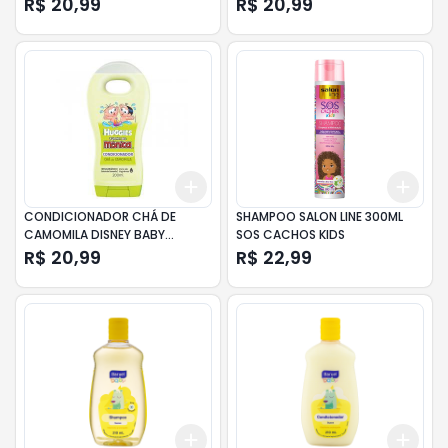
R$ 20,99
R$ 20,99
Add
Add
+
3
+
5
+
10
+
3
CONDICIONADOR CHÁ DE
SHAMPOO SALON LINE 300ML
CAMOMILA DISNEY BABY
SOS CACHOS KIDS
HUGGIES FRASCO 200ML
R$ 20,99
R$ 22,99
Add
Add
+
3
+
5
+
10
+
3