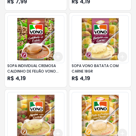
R$ 7,99
R$ 4,19
Add
Add
+
3
+
5
+
10
+
3
SOPA INDIVIDUAL CREMOSA
SOPA VONO BATATA COM
CALDINHO DE FEIJÃO VONO
CARNE 18GR
SACHÊ 18GR
R$ 4,19
R$ 4,19
Add
Add
+
3
+
5
+
10
+
3