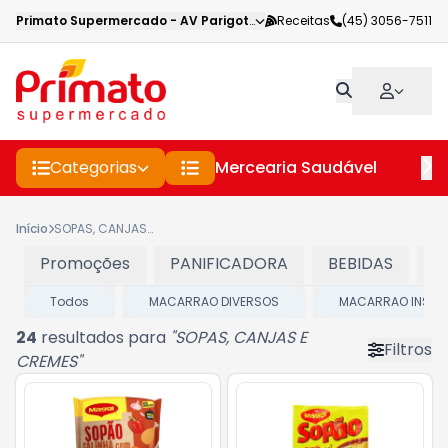
Primato Supermercado
-
AV Parigot de Souza
Receitas
,
Toledo
(45) 3056-7511
-
PR
Categorias
Mercearia Saudável
Pe
Início
SOPAS, CANJAS E CREMES
Promoções
PANIFICADORA
BEBIDAS
C
Todos
MACARRAO DIVERSOS
MACARRAO INSTA
24
resultados para
"
SOPAS, CANJAS E
Filtros
CREMES
"