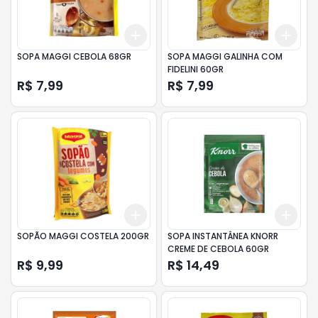
Add
Add
+
3
+
5
+
10
+
3
SOPA MAGGI CEBOLA 68GR
SOPA MAGGI GALINHA COM
FIDELINI 60GR
R$ 7,99
R$ 7,99
Add
Add
+
3
+
5
+
10
+
3
SOPÃO MAGGI COSTELA 200GR
SOPA INSTANTÂNEA KNORR
CREME DE CEBOLA 60GR
R$ 9,99
R$ 14,49