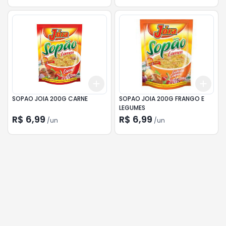
Add
Add
+
3
+
5
+
10
+
3
SOPAO JOIA 200G CARNE
SOPAO JOIA 200G FRANGO E
LEGUMES
R$ 6,99
R$ 6,99
/
un
/
un