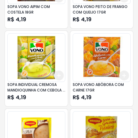
SOPA VONO AIPIM COM
SOPA VONO PEITO DE FRANGO
COSTELA 18GR
COM QUEIJO 17GR
R$ 4,19
R$ 4,19
Add
Add
+
3
+
5
+
10
+
3
SOPA INDIVIDUAL CREMOSA
SOPA VONO ABÓBORA COM
MANDIOQUINHA COM CEBOLA E
CARNE 17GR
SALSA VONO SACHÊ 17GR
R$ 4,19
R$ 4,19