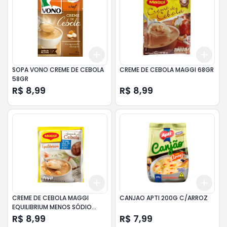
Add
Add
+
3
+
5
+
10
+
3
SOPA VONO CREME DE CEBOLA
CREME DE CEBOLA MAGGI 68GR
58GR
R$ 8,99
R$ 8,99
Add
Add
+
3
+
5
+
10
+
3
CREME DE CEBOLA MAGGI
CANJAO APTI 200G C/ARROZ
EQUILIBRIUM MENOS SÓDIO
61GR
R$ 8,99
R$ 7,99