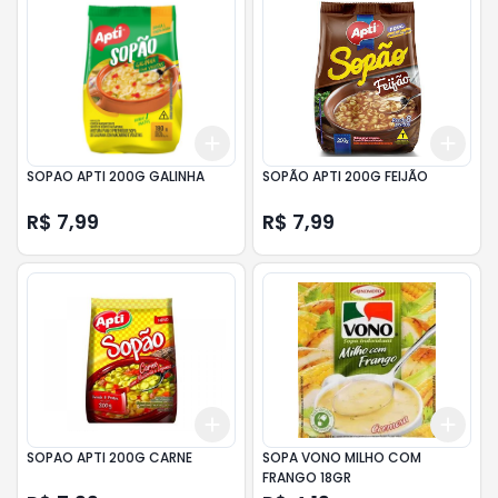
Add
Add
+
3
+
5
+
10
+
3
SOPAO APTI 200G GALINHA
SOPÃO APTI 200G FEIJÃO
R$ 7,99
R$ 7,99
Add
Add
+
3
+
5
+
10
+
3
SOPAO APTI 200G CARNE
SOPA VONO MILHO COM
FRANGO 18GR