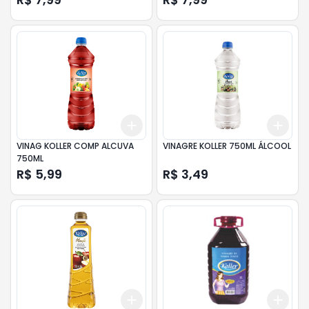
Add
Add
+
3
+
5
+
10
+
3
VINAG KOLLER COMP ALCUVA
VINAGRE KOLLER 750ML ÁLCOOL
750ML
R$ 5,99
R$ 3,49
Add
Add
+
3
+
5
+
10
+
3