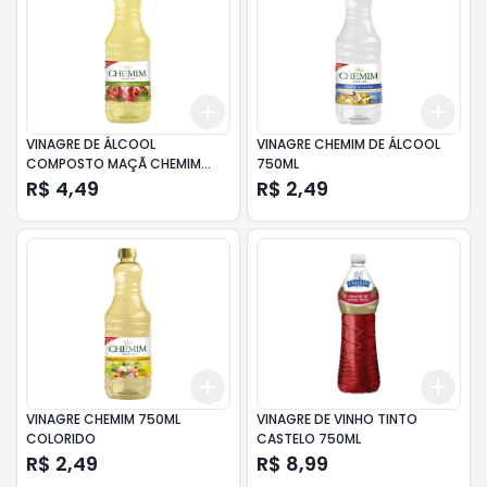
Add
Add
+
3
+
5
+
10
+
3
VINAGRE DE ÁLCOOL
VINAGRE CHEMIM DE ÁLCOOL
COMPOSTO MAÇÃ CHEMIM
750ML
FRASCO 750ML
R$ 4,49
R$ 2,49
Add
Add
+
3
+
5
+
10
+
3
VINAGRE CHEMIM 750ML
VINAGRE DE VINHO TINTO
COLORIDO
CASTELO 750ML
R$ 2,49
R$ 8,99