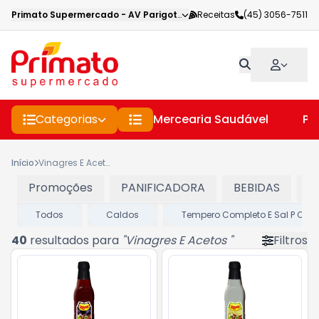
Primato Supermercado
-
AV Parigot de Souza
Receitas
,
Toledo
(45) 3056-7511
-
PR
Categorias
Mercearia Saudável
Pe
Início
Vinagres E Acetos
Promoções
PANIFICADORA
BEBIDAS
C
Todos
Caldos
Tempero Completo E Sal P Chu
40
resultados para
"
Vinagres E Acetos
"
Filtros