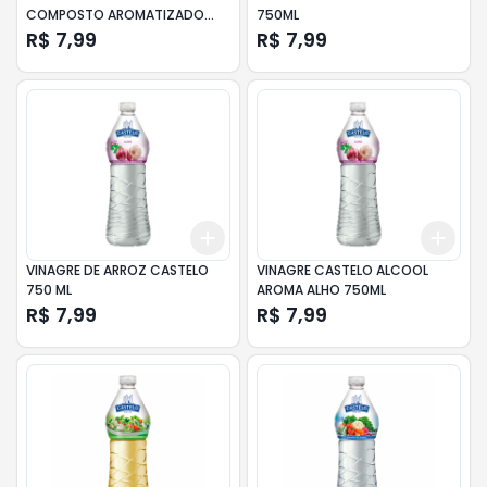
COMPOSTO AROMATIZADO
750ML
LIMÃO CASTELO 750ML
R$ 7,99
R$ 7,99
Add
Add
+
3
+
5
+
10
+
3
VINAGRE DE ARROZ CASTELO
VINAGRE CASTELO ALCOOL
750 ML
AROMA ALHO 750ML
R$ 7,99
R$ 7,99