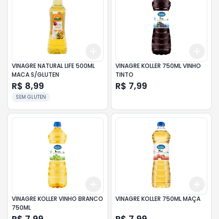
Add
Add
+
3
+
5
+
10
+
3
VINAGRE NATURAL LIFE 500ML
VINAGRE KOLLER 750ML VINHO
MACA S/GLUTEN
TINTO
R$ 8,99
R$ 7,99
SEM GLUTEN
Add
Add
+
3
+
5
+
10
+
3
VINAGRE KOLLER VINHO BRANCO
VINAGRE KOLLER 750ML MAÇA
750ML
R$ 7,99
R$ 7,99