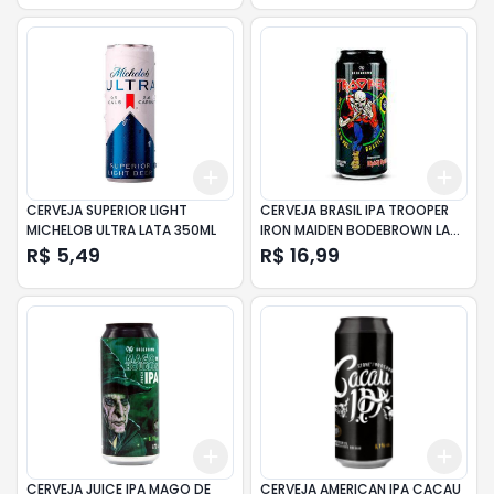
Add
Add
+
3
+
5
+
10
+
3
CERVEJA SUPERIOR LIGHT
CERVEJA BRASIL IPA TROOPER
MICHELOB ULTRA LATA 350ML
IRON MAIDEN BODEBROWN LATA
473ML
R$ 5,49
R$ 16,99
Add
Add
+
3
+
5
+
10
+
3
CERVEJA JUICE IPA MAGO DE
CERVEJA AMERICAN IPA CACAU