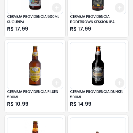
Add
Add
+
3
+
5
+
10
+
3
CERVEJA PROVIDENCIA 500ML
CERVEJA PROVIDENCIA
SUCURIPA
BODEBROWN SESSION IPA
500ML
R$ 17,99
R$ 17,99
Add
Add
+
3
+
5
+
10
+
3
CERVEJA PROVIDENCIA PILSEN
CERVEJA PROVIDENCIA DUNKEL
500ML
500ML
R$ 10,99
R$ 14,99