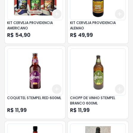
Add
Add
+
3
+
5
+
10
+
3
KIT CERVEJA PROVIDENCIA
KIT CERVEJA PROVIDENCIA
AMERICANO
ALEMAO
R$ 54,90
R$ 49,99
Add
Add
+
3
+
5
+
10
+
3
COQUETEL STEMPEL RED 600ML
CHOPP DE VINHO STEMPEL
BRANCO 600ML
R$ 11,99
R$ 11,99