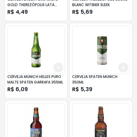
GOLD THEREZÓPOLIS LATA
BLANC WITBIER SLEEK
350ML
R$ 4,49
R$ 5,69
Add
Add
+
3
+
5
+
10
+
3
CERVEJA MUNICH HELLES PURO
CERVEJA SPATEN MUNICH
MALTE SPATEN GARRAFA 355ML
350ML
R$ 6,09
R$ 5,39