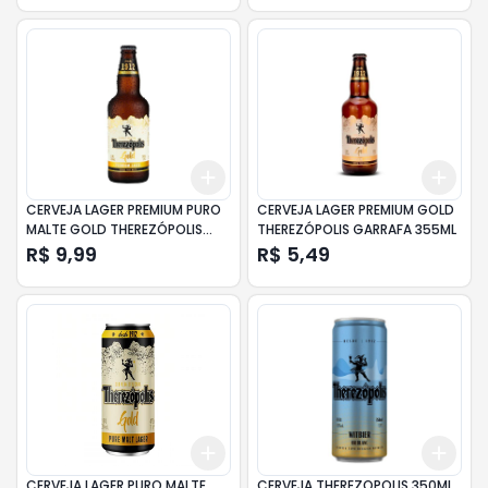
Add
Add
+
3
+
5
+
10
+
3
CERVEJA LAGER PREMIUM PURO
CERVEJA LAGER PREMIUM GOLD
MALTE GOLD THEREZÓPOLIS
THEREZÓPOLIS GARRAFA 355ML
GARRAFA 500ML
R$ 9,99
R$ 5,49
Add
Add
+
3
+
5
+
10
+
3
CERVEJA LAGER PURO MALTE
CERVEJA THEREZOPOLIS 350ML