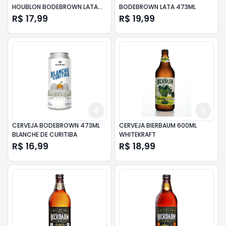
HOUBLON BODEBROWN LATA
BODEBROWN LATA 473ML
473ML
R$ 17,99
R$ 19,99
Add
Add
+
3
+
5
+
10
+
3
CERVEJA BODEBROWN 473ML
CERVEJA BIERBAUM 600ML
BLANCHE DE CURITIBA
WHITEKRAFT
R$ 16,99
R$ 18,99