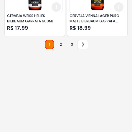
Add
Add
+
3
+
5
+
10
+
3
CERVEJA WEISS HELLES
CERVEJA VIENNA LAGER PURO
BIERBAUM GARRAFA 600ML
MALTE BIERBAUM GARRAFA
600ML
R$ 17,99
R$ 18,99
1
2
3