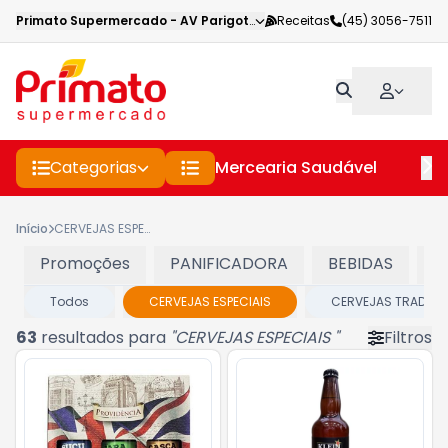
Primato Supermercado
-
AV Parigot de Souza
Receitas
,
Toledo
(45) 3056-7511
-
PR
Categorias
Mercearia Saudável
Pe
Início
CERVEJAS ESPECIAIS
Promoções
PANIFICADORA
BEBIDAS
C
Todos
CERVEJAS ESPECIAIS
CERVEJAS TRADICI
63
resultados para
"
CERVEJAS ESPECIAIS
"
Filtros