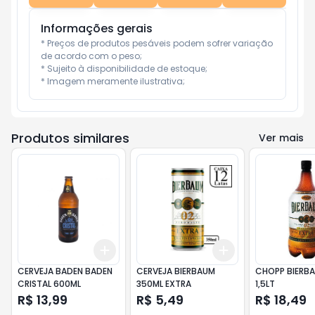
Informações gerais
* Preços de produtos pesáveis podem sofrer variação 
de acordo com o peso;

* Sujeito à disponibilidade de estoque;

* Imagem meramente ilustrativa;
Produtos similares
Ver mais
Add
Add
+
3
+
5
+
10
+
3
+
5
+
10
CERVEJA BADEN BADEN
CERVEJA BIERBAUM
CHOPP BIERBA
CRISTAL 600ML
350ML EXTRA
1,5LT
R$ 13,99
R$ 5,49
R$ 18,49