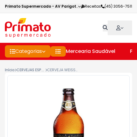
Primato Supermercado
-
AV Parigot de Souza
Receitas
,
Toledo
(45) 3056-7511
-
PR
Categorias
Mercearia Saudável
Pe
Início
CERVEJAS ESPECIAIS
CERVEJA WEISS HELLES BIERBAUM GARRAFA 600ML