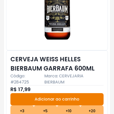
CERVEJA WEISS HELLES
BIERBAUM GARRAFA 600ML
Código:
Marca:
CERVEJARIA
#
284725
BIERBAUM
R$ 17,99
Adicionar ao carrinho
Subtotal:
R$ 0
+
3
+
5
+
10
+
20