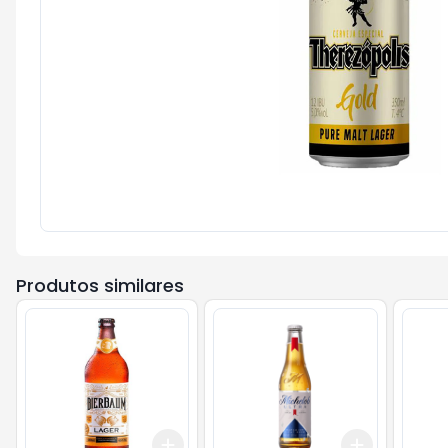
Produtos similares
Add
Add
+
3
+
5
+
10
+
3
+
5
+