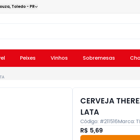
Souza
,
Toledo
-
PR
el
Peixes
Vinhos
Sobremesas
Cho
ATA
CERVEJA THERE
LATA
Código: #
211516
Marca:
T
R$ 5,69