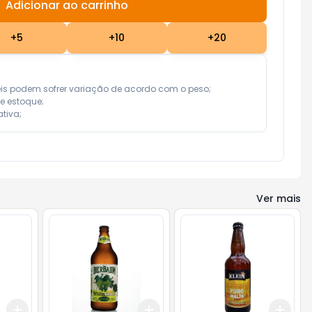
Adicionar ao carrinho
Subtotal:
R$ 0,00
+
5
+
10
+
20
eis podem sofrer variação de acordo com o peso;

e estoque;

tiva;
Ver mais
Add
Add
Add
+
3
+
5
+
10
+
3
+
5
+
10
+
3