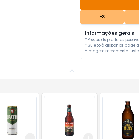
+
3
Informações gerais
* Preços de produtos pesáv
* Sujeito à disponibilidade d
* Imagem meramente ilustra
Add
Add
10
+
3
+
5
+
10
+
3
+
5
+
10