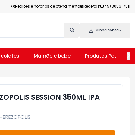
Regiões e horários de atendimento
Receitas
(45) 3056-7511
Minha conta
colates
Mamãe e bebe
Produtos Pet
V
ZOPOLIS SESSION 350ML IPA
HEREZOPOLIS