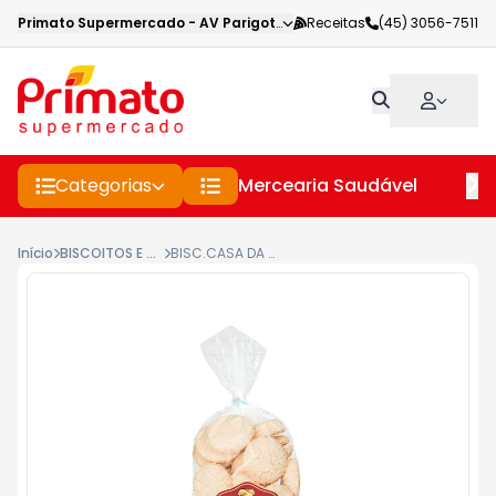
Primato Supermercado
-
AV Parigot de Souza
Receitas
,
Toledo
(45) 3056-7511
-
PR
Categorias
Mercearia Saudável
Pe
Início
BISCOITOS E BOLACHAS PANIFICADORA
BISC.CASA DA CUCA 180G BROA