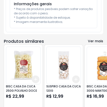
Informações gerais
* Preços de produtos pesáveis podem sofrer variação 
de acordo com o peso;

* Sujeito à disponibilidade de estoque;

* Imagem meramente ilustrativa;
Produtos similares
Ver mais
Add
Add
+
3
+
5
+
10
+
3
+
5
+
10
BISC.CASA DA CUCA
SUSPIRO CASA DA CUCA
BISC.CASA D
250G POLVILHO DOCE
120G
300G MANTEI
C/COBERTUR
R$ 22,99
R$ 12,99
R$ 16,99