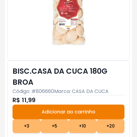
BISC.CASA DA CUCA 180G
BROA
Código: #
806660
Marca:
CASA DA CUCA
R$ 11,99
Adicionar ao carrinho
Subtotal:
R$ 0
+
3
+
5
+
10
+
20