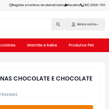
Regiões e horários de atendimento
Receitas
(45) 3056-7511
Minha conta
colates
Mamãe e bebe
Produtos Pet
V
INAS CHOCOLATE E CHOCOLATE
TRAKINAS