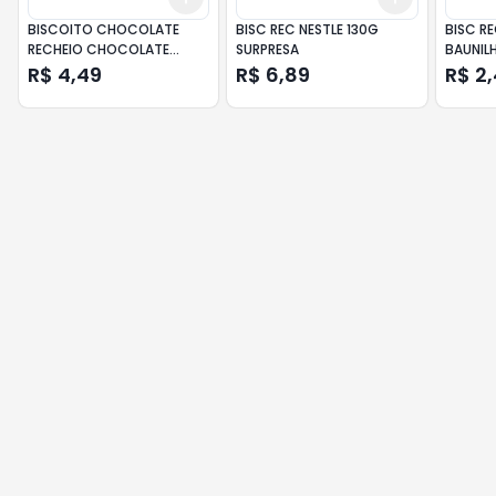
BISCOITO CHOCOLATE
BISC REC NESTLE 130G
BISC R
RECHEIO CHOCOLATE
SURPRESA
BAUNIL
PASSATEMPO CHOCO MIX
R$ 4,49
R$ 6,89
R$ 2
NESTLÉ PACOTE 130G