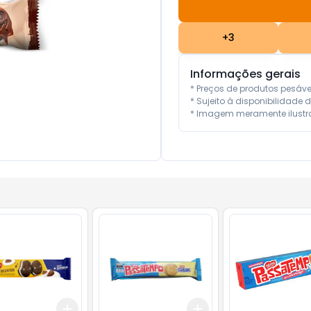
+
3
Informações gerais
* Preços de produtos pesáv
* Sujeito à disponibilidade d
* Imagem meramente ilustra
Add
Add
10
+
3
+
5
+
10
+
3
+
5
+
10