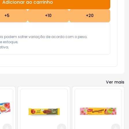
Adicionar ao carrinho
Subtotal:
R$ 0,00
+
5
+
10
+
20
eis podem sofrer variação de acordo com o peso;

e estoque;

tiva;
Ver mais
Add
Add
Add
+
3
+
5
+
10
+
3
+
5
+
10
+
3