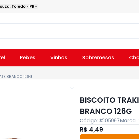
Souza
,
Toledo
-
PR
el
Peixes
Vinhos
Sobremesas
Cho
ATE BRANCO 126G
BISCOITO TRAK
BRANCO 126G
Código: #
105997
Marca:
R$ 4,49