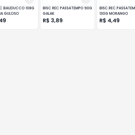
EC BAUDUCCO 108G
BISC REC PASSATEMPO 90G
BISC.REC.PASSATE
HA GULOSO
GALAK
130G MORANGO
,49
R$ 3,89
R$ 4,49