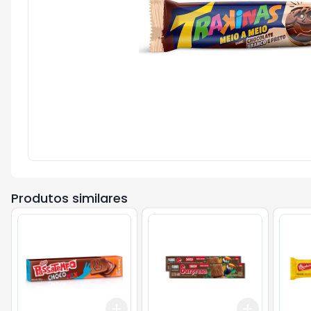
Produtos similares
Add
Add
+
3
+
5
+
10
+
3
+
5
+