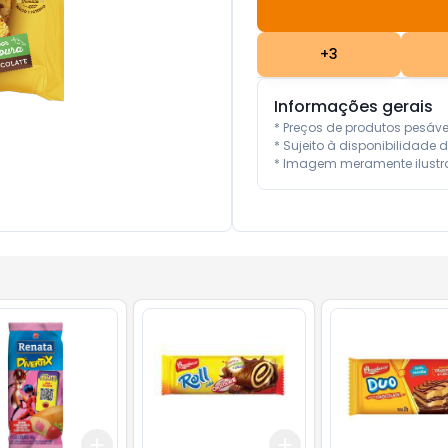
+
3
Informações gerais
* Preços de produtos pesáv
* Sujeito à disponibilidade d
* Imagem meramente ilustra
Add
Add
10
+
3
+
5
+
10
+
3
+
5
+
10