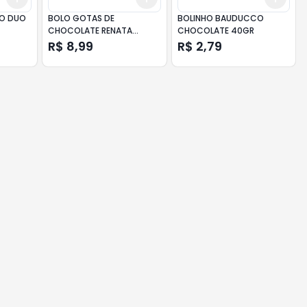
O DUO
BOLO GOTAS DE
BOLINHO BAUDUCCO
CHOCOLATE RENATA
CHOCOLATE 40GR
PACOTE 250G
R$ 8,99
R$ 2,79