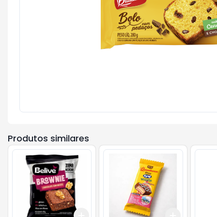
Produtos similares
Add
Add
+
3
+
5
+
10
+
3
+
5
+