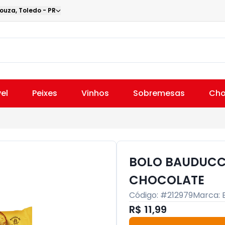
Souza
,
Toledo
-
PR
el
Peixes
Vinhos
Sobremesas
Cho
BOLO BAUDUCC
CHOCOLATE
Código: #
212979
Marca:
R$ 11,99