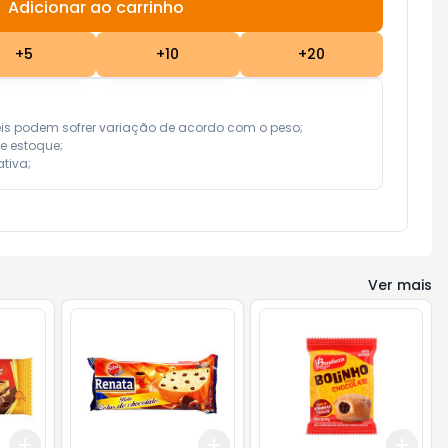
Adicionar ao carrinho
Subtotal:
R$ 0,00
+
5
+
10
+
20
eis podem sofrer variação de acordo com o peso;

e estoque;

tiva;
Ver mais
Add
Add
Add
+
3
+
5
+
10
+
3
+
5
+
10
+
3