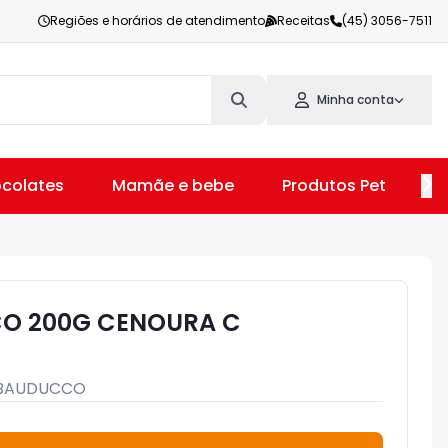
Regiões e horários de atendimento
Receitas
(45) 3056-7511
Minha conta
colates
Mamãe e bebe
Produtos Pet
V
O 200G CENOURA C
BAUDUCCO