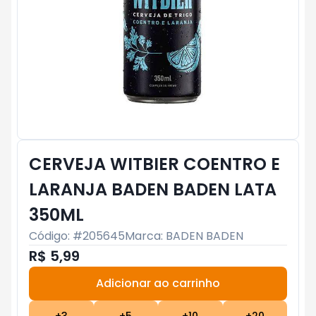
CERVEJA WITBIER COENTRO E
LARANJA BADEN BADEN LATA
350ML
Código: #
205645
Marca:
BADEN BADEN
R$ 5,99
Adicionar ao carrinho
Subtotal:
R$ 0