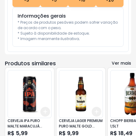
+
3
+
5
+
10
+
20
Informações gerais
* Preços de produtos pesáveis podem sofrer variação 
de acordo com o peso;

* Sujeito à disponibilidade de estoque;

* Imagem meramente ilustrativa;
Produtos similares
Ver mais
Add
Add
+
3
+
5
+
10
+
3
+
5
+
10
CERVEJA IPA PURO
CERVEJA LAGER PREMIUM
CHOPP BIERBA
MALTE MARACUJÁ
PURO MALTE GOLD
1,5LT
BADEN BADEN 350ML
THEREZÓPOLIS GARRAFA
R$ 5,99
R$ 9,99
R$ 18,49