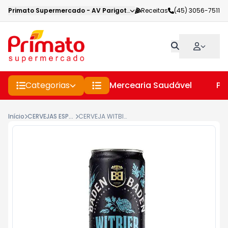
Primato Supermercado
-
AV Parigot de Souza
Receitas
,
Toledo
(45) 3056-7511
-
PR
Categorias
Mercearia Saudável
Pe
Início
CERVEJAS ESPECIAIS
CERVEJA WITBIER COENTRO E LARANJA BADEN BADEN LATA 350ML