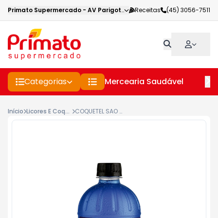
Primato Supermercado
-
AV Parigot de Souza
Receitas
,
Toledo
(45) 3056-7511
-
PR
Categorias
Mercearia Saudável
Pe
Início
Licores E Coqueteis
COQUETEL SAO BERNARDO 450ML BLUEBERRY