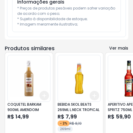
Informações gerais
* Preços de produtos pesáveis podem sofrer variação 
de acordo com o peso;

* Sujeito à disponibilidade de estoque;

* Imagem meramente ilustrativa;
Produtos similares
Ver mais
Add
Add
+
3
+
5
+
10
+
3
+
5
+
10
COQUETEL BARKAM
BEBIDA SKOL BEATS
APERITIVO AP
900ML AMENDOIM
269ML L.NECK TROPICAL
SPRITZ 750ML
R$ 14,99
R$ 7,99
R$ 59,90
R$ 8,19
-
2
%
269ml