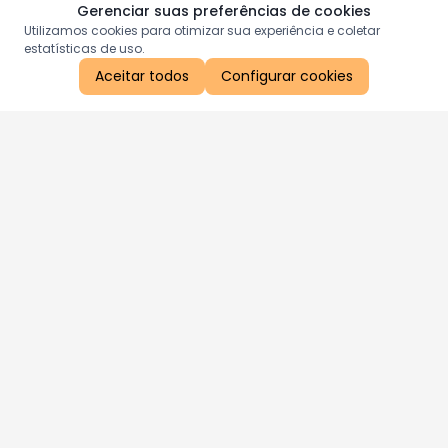
Gerenciar suas preferências de cookies
Utilizamos cookies para otimizar sua experiência e coletar
estatísticas de uso.
Aceitar todos
Configurar cookies
Aproveite as nossas promoções!
Cadastre seu e-mail e receba ofertas exclusivas.
QUERO RECEBER