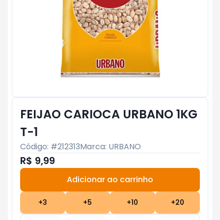
FEIJAO CARIOCA URBANO 1KG
T-1
Código: #
212313
Marca:
URBANO
R$ 9,99
Adicionar ao carrinho
Subtotal:
R$ 0
+
3
+
5
+
10
+
20