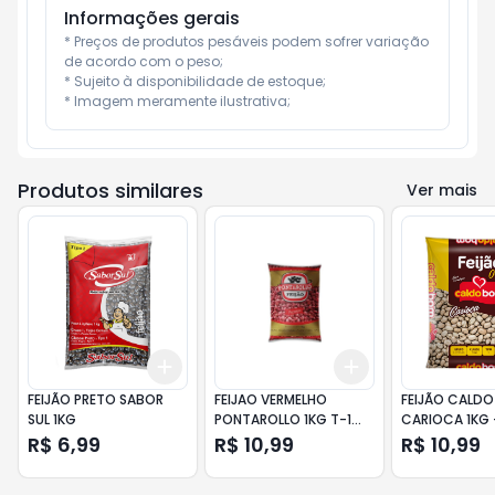
Informações gerais
* Preços de produtos pesáveis podem sofrer variação 
de acordo com o peso;

* Sujeito à disponibilidade de estoque;

* Imagem meramente ilustrativa;
Produtos similares
Ver mais
Add
Add
+
3
+
5
+
10
+
3
+
5
+
10
FEIJÃO PRETO SABOR
FEIJAO VERMELHO
FEIJÃO CALD
SUL 1KG
PONTAROLLO 1KG T-1
CARIOCA 1KG - FEIJÃO
PREMIUM
CALDO BOM 
R$ 6,99
R$ 10,99
R$ 10,99
1KG