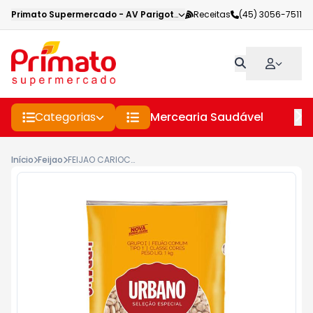
Primato Supermercado
-
AV Parigot de Souza
Receitas
,
Toledo
(45) 3056-7511
-
PR
Categorias
Mercearia Saudável
Pe
Início
Feijao
FEIJAO CARIOCA URBANO 1KG T-1