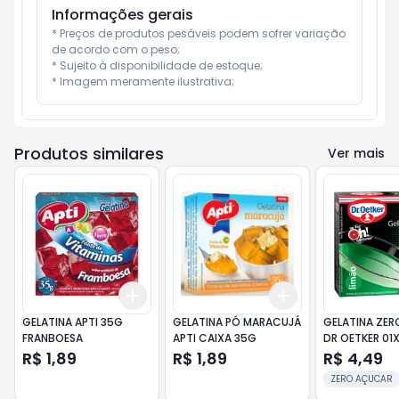
Informações gerais
* Preços de produtos pesáveis podem sofrer variação 
de acordo com o peso;

* Sujeito à disponibilidade de estoque;

* Imagem meramente ilustrativa;
Produtos similares
Ver mais
Add
Add
+
3
+
5
+
10
+
3
+
5
+
10
GELATINA APTI 35G
GELATINA PÓ MARACUJÁ
GELATINA ZER
FRANBOESA
APTI CAIXA 35G
DR OETKER 01
R$ 1,89
R$ 1,89
R$ 4,49
ZERO AÇUCAR