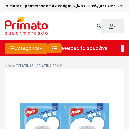
Primato Supermercado
-
AV Parigot de Souza
Receitas
,
Toledo
(45) 3056-7511
-
PR
Categorias
Mercearia Saudável
Pe
Início
GELATINAS
GELATINA SEM SABOR APTI INCOLOR SACHÊ 24GR