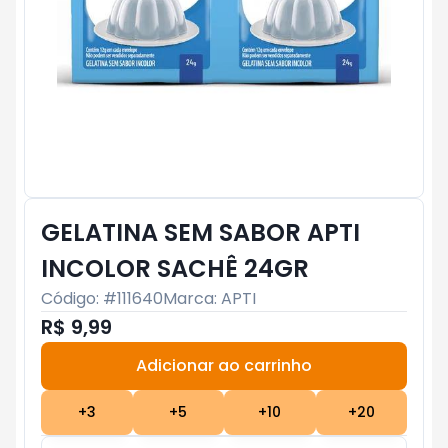
GELATINA SEM SABOR APTI
INCOLOR SACHÊ 24GR
Código: #
111640
Marca:
APTI
R$ 9,99
Adicionar ao carrinho
Subtotal:
R$ 0
+
3
+
5
+
10
+
20