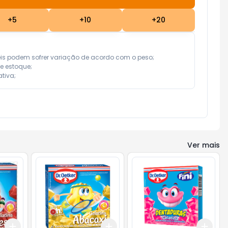
+
5
+
10
+
20
eis podem sofrer variação de acordo com o peso;

e estoque;

tiva;
Ver mais
Add
Add
Add
+
3
+
5
+
10
+
3
+
5
+
10
+
3