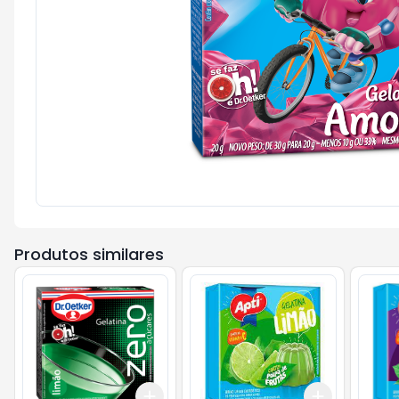
Produtos similares
Add
Add
+
3
+
5
+
10
+
3
+
5
+