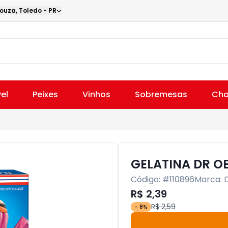
Souza
,
Toledo
-
PR
el
Peixes
Vinhos
Sobremesas
Cho
GELATINA DR O
Código: #
110896
Marca:
R$ 2,39
R$ 2,59
-
8
%