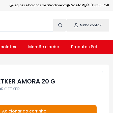
Regiões e horários de atendimento
Receitas
(45) 3056-7511
Minha conta
colates
Mamãe e bebe
Produtos Pet
V
ETKER AMORA 20 G
DR.OETKER
Adicionar ao carrinho
Subtotal:
R$ 0,00