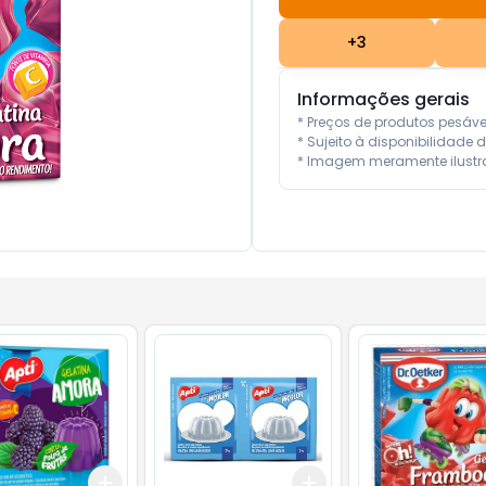
+
3
Informações gerais
* Preços de produtos pesáv
* Sujeito à disponibilidade d
* Imagem meramente ilustra
Add
Add
10
+
3
+
5
+
10
+
3
+
5
+
10