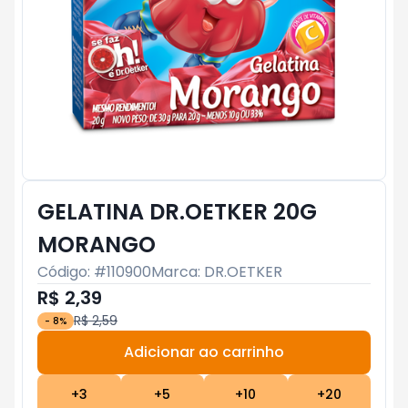
GELATINA DR.OETKER 20G
MORANGO
Código: #
110900
Marca:
DR.OETKER
R$ 2,39
R$ 2,59
-
8
%
Adicionar ao carrinho
Subtotal:
R$ 0
+
3
+
5
+
10
+
20