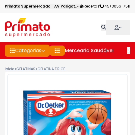
Primato Supermercado
-
AV Parigot de Souza
Receitas
,
Toledo
(45) 3056-7511
-
PR
Categorias
Mercearia Saudável
Pe
Início
GELATINAS
GELATINA DR.OETKER 20G MORANGO