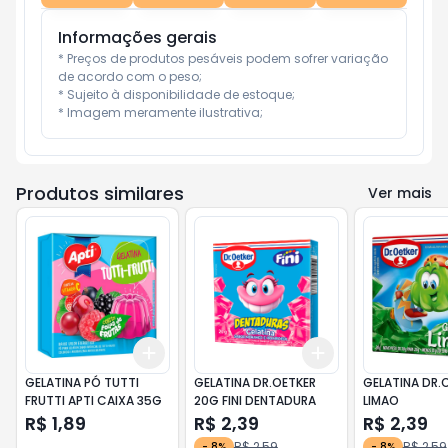
Informações gerais
* Preços de produtos pesáveis podem sofrer variação 
de acordo com o peso;

* Sujeito à disponibilidade de estoque;

* Imagem meramente ilustrativa;
Produtos similares
Ver mais
Add
Add
+
3
+
5
+
10
+
3
+
5
+
10
GELATINA PÓ TUTTI
GELATINA DR.OETKER
GELATINA DR.
FRUTTI APTI CAIXA 35G
20G FINI DENTADURA
LIMAO
R$ 1,89
R$ 2,39
R$ 2,39
R$ 2,59
R$ 2,59
-
8
%
-
8
%