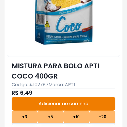
MISTURA PARA BOLO APTI
COCO 400GR
Código: #
102787
Marca:
APTI
R$ 6,49
Adicionar ao carrinho
Subtotal:
R$ 0
+
3
+
5
+
10
+
20