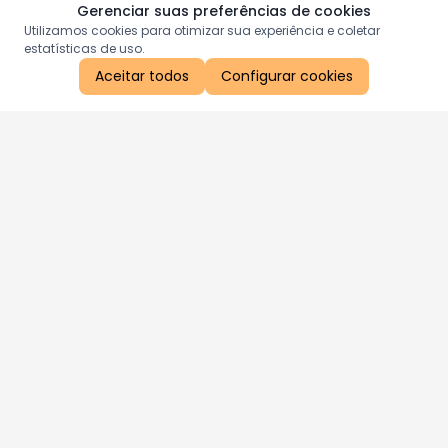
Gerenciar suas preferências de cookies
Utilizamos cookies para otimizar sua experiência e coletar
estatísticas de uso.
Aceitar todos
Configurar cookies
Aproveite as nossas promoções!
Cadastre seu e-mail e receba ofertas exclusivas.
QUERO RECEBER