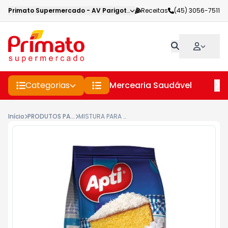
Primato Supermercado
-
AV Parigot de Souza
Receitas
,
Toledo
(45) 3056-7511
-
PR
Categorias
Mercearia Saudável
Pe
Início
PRODUTOS PARA BOLOS E PAES
MISTURA PARA BOLO APTI COCO 400GR