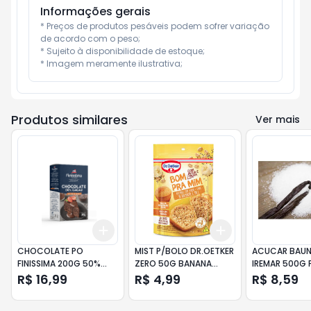
Informações gerais
* Preços de produtos pesáveis podem sofrer variação 
de acordo com o peso;

* Sujeito à disponibilidade de estoque;

* Imagem meramente ilustrativa;
Produtos similares
Ver mais
Add
Add
+
3
+
5
+
10
+
3
+
5
+
10
CHOCOLATE PO
MIST P/BOLO DR.OETKER
ACUCAR BAUN
FINISSIMA 200G 50%
ZERO 50G BANANA
IREMAR 500G
CACAU
AVEIA CHIA
R$ 16,99
R$ 4,99
R$ 8,59