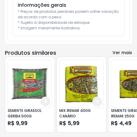
Informações gerais
* Preços de produtos pesáveis podem sofrer variação 
de acordo com o peso;

* Sujeito à disponibilidade de estoque;

* Imagem meramente ilustrativa;
Produtos similares
Ver mais
Add
Add
+
3
+
5
+
10
+
3
+
5
+
10
SEMENTE GIRASSOL
MIX IREMAR 400G
SEMENTE GIRA
GERIBA 500G
CANÁRIO
IREMAR 250G
R$ 9,99
R$ 5,99
R$ 4,49