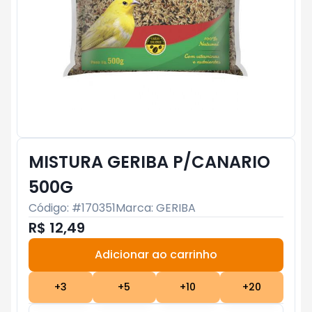
MISTURA GERIBA P/CANARIO
500G
Código: #
170351
Marca:
GERIBA
R$ 12,49
Adicionar ao carrinho
Subtotal:
R$ 0
+
3
+
5
+
10
+
20