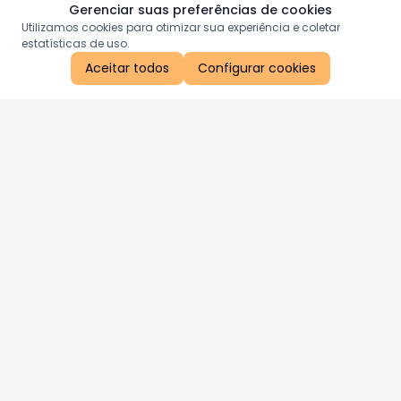
Gerenciar suas preferências de cookies
Utilizamos cookies para otimizar sua experiência e coletar
estatísticas de uso.
Aceitar todos
Configurar cookies
Aproveite as nossas promoções!
Cadastre seu e-mail e receba ofertas exclusivas.
QUERO RECEBER