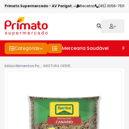
Primato Supermercado
-
AV Parigot de Souza
Receitas
,
Toledo
(45) 3056-7511
-
PR
Categorias
Mercearia Saudável
Pe
Início
Alimentos Para Passaros
MISTURA GERIBA P/CANARIO 500G