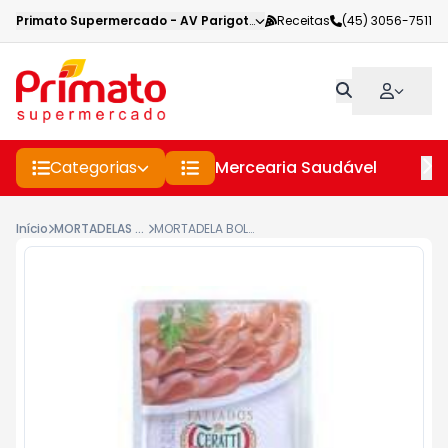
Primato Supermercado
-
AV Parigot de Souza
Receitas
,
Toledo
(45) 3056-7511
-
PR
Categorias
Mercearia Saudável
Pe
Início
MORTADELAS P.A.S.
MORTADELA BOLOGNA FATIADA CERATTI 150G