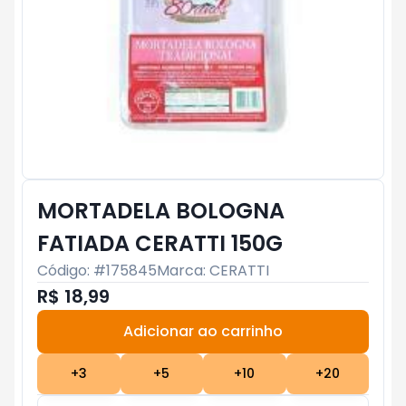
MORTADELA BOLOGNA
FATIADA CERATTI 150G
Código: #
175845
Marca:
CERATTI
R$ 18,99
Adicionar ao carrinho
Subtotal:
R$ 0
+
3
+
5
+
10
+
20