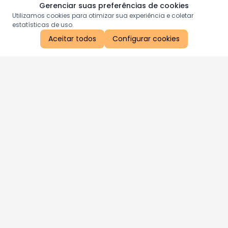
Gerenciar suas preferências de cookies
Utilizamos cookies para otimizar sua experiência e coletar
estatísticas de uso.
Aceitar todos
Configurar cookies
Aproveite as nossas promoções!
Cadastre seu e-mail e receba ofertas exclusivas.
QUERO RECEBER