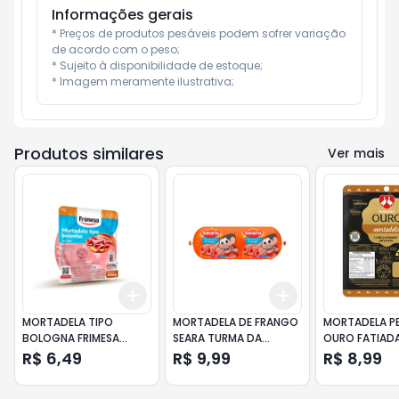
Informações gerais
* Preços de produtos pesáveis podem sofrer variação 
de acordo com o peso;

* Sujeito à disponibilidade de estoque;

* Imagem meramente ilustrativa;
Produtos similares
Ver mais
Add
Add
+
3
+
5
+
10
+
3
+
5
+
10
MORTADELA TIPO
MORTADELA DE FRANGO
MORTADELA P
BOLOGNA FRIMESA
SEARA TURMA DA
OURO FATIAD
FATIADA 200GR
MÔNICA 400GR
R$ 6,49
R$ 9,99
R$ 8,99