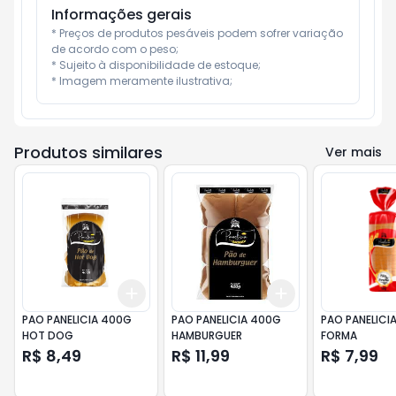
Informações gerais
* Preços de produtos pesáveis podem sofrer variação 
de acordo com o peso;

* Sujeito à disponibilidade de estoque;

* Imagem meramente ilustrativa;
Produtos similares
Ver mais
Add
Add
+
3
+
5
+
10
+
3
+
5
+
10
PAO PANELICIA 400G
PAO PANELICIA 400G
PAO PANELICI
HOT DOG
HAMBURGUER
FORMA
R$ 8,49
R$ 11,99
R$ 7,99