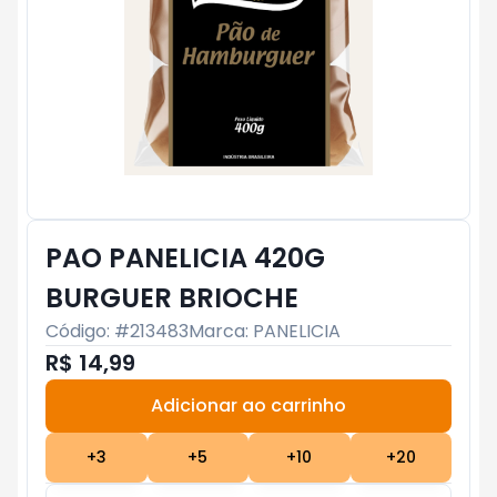
PAO PANELICIA 420G
BURGUER BRIOCHE
Código: #
213483
Marca:
PANELICIA
R$ 14,99
Adicionar ao carrinho
Subtotal:
R$ 0
+
3
+
5
+
10
+
20