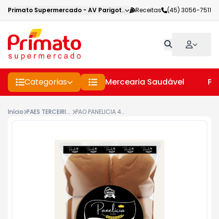
Primato Supermercado
-
AV Parigot de Souza
Receitas
,
Toledo
(45) 3056-7511
-
PR
Categorias
Mercearia Saudável
Pe
Início
PAES TERCEIRIZADOS
PAO PANELICIA 420G BURGUER BRIOCHE