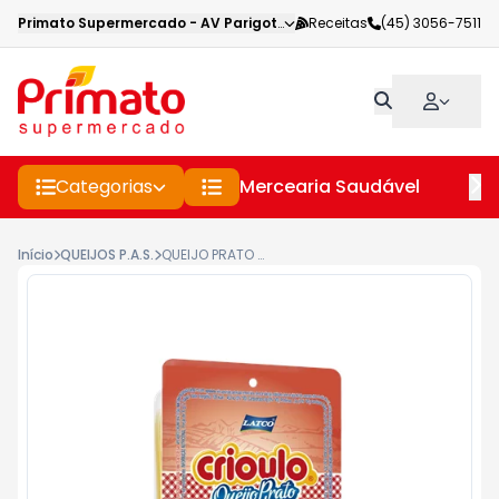
Primato Supermercado
-
AV Parigot de Souza
Receitas
,
Toledo
(45) 3056-7511
-
PR
Categorias
Mercearia Saudável
Pe
Início
QUEIJOS P.A.S.
QUEIJO PRATO CRIOULO FATIADO 150G - QUEIJO PRATO FATIADO CRIOULO 150GR