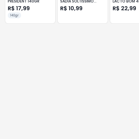
PRÉSIDENT 140GR
SADIA SOLTÍSSIMO
LACTO BOM 
FATIADO 200GR
R$ 17,99
R$ 10,99
R$ 22,99
140gr