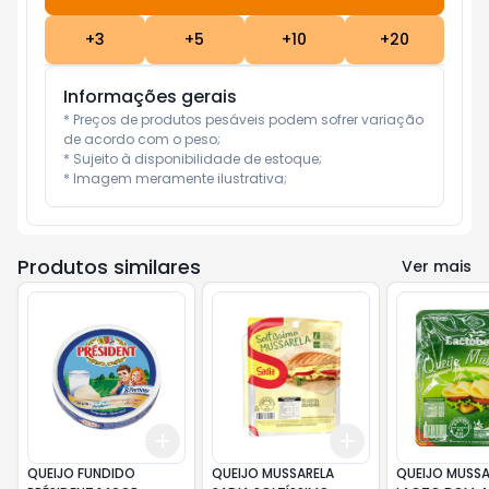
+
3
+
5
+
10
+
20
Informações gerais
* Preços de produtos pesáveis podem sofrer variação 
de acordo com o peso;

* Sujeito à disponibilidade de estoque;

* Imagem meramente ilustrativa;
Produtos similares
Ver mais
Add
Add
+
3
+
5
+
10
+
3
+
5
+
10
QUEIJO FUNDIDO
QUEIJO MUSSARELA
QUEIJO MUSSA