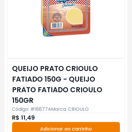
QUEIJO PRATO CRIOULO
FATIADO 150G - QUEIJO
PRATO FATIADO CRIOULO
150GR
Código: #
168774
Marca:
CRIOULO
R$ 11,49
Adicionar ao carrinho
Subtotal:
R$ 0