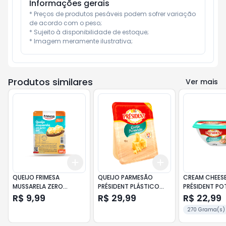
Informações gerais
* Preços de produtos pesáveis podem sofrer variação 
de acordo com o peso;

* Sujeito à disponibilidade de estoque;

* Imagem meramente ilustrativa;
Produtos similares
Ver mais
Add
Add
+
3
+
5
+
10
+
3
+
5
+
10
QUEIJO FRIMESA
QUEIJO PARMESÃO
CREAM CHEESE
MUSSARELA ZERO
PRÉSIDENT PLÁSTICO
PRÉSIDENT PO
LACTOSE LIGHT FAT
180GR
R$ 9,99
R$ 29,99
R$ 22,99
FATIADO 200G
270 Grama(s)