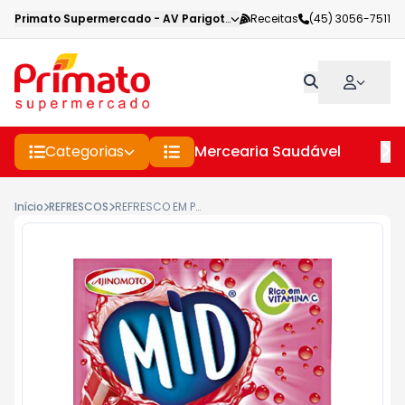
Primato Supermercado
-
AV Parigot de Souza
Receitas
,
Toledo
(45) 3056-7511
-
PR
Categorias
Mercearia Saudável
Pe
Início
REFRESCOS
REFRESCO EM PÓ GROSELHA MID PACOTE 25G