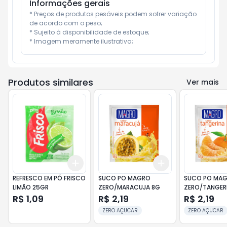
Informações gerais
* Preços de produtos pesáveis podem sofrer variação 
de acordo com o peso;

* Sujeito à disponibilidade de estoque;

* Imagem meramente ilustrativa;
Produtos similares
Ver mais
Add
Add
+
3
+
5
+
10
+
3
+
5
+
10
REFRESCO EM PÓ FRISCO
SUCO PO MAGRO
SUCO PO MA
LIMÃO 25GR
ZERO/MARACUJA 8G
ZERO/TANGER
R$ 1,09
R$ 2,19
R$ 2,19
ZERO AÇUCAR
ZERO AÇUCAR