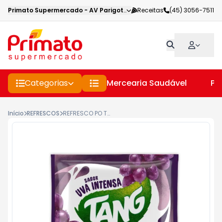
Primato Supermercado
-
AV Parigot de Souza
Receitas
,
Toledo
(45) 3056-7511
-
PR
Categorias
Mercearia Saudável
Pe
Início
REFRESCOS
REFRESCO PO TANG 18G UVA INTENSA