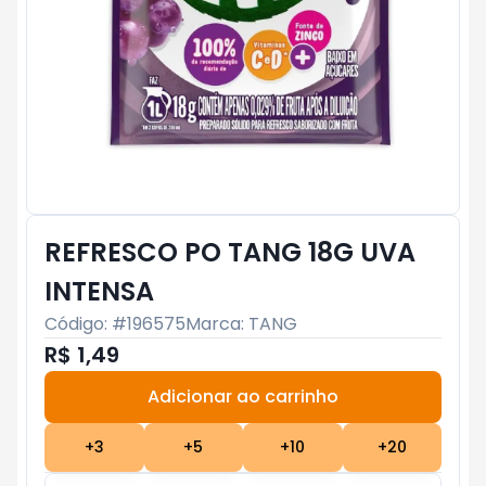
REFRESCO PO TANG 18G UVA
INTENSA
Código: #
196575
Marca:
TANG
R$ 1,49
Adicionar ao carrinho
Subtotal:
R$ 0
+
3
+
5
+
10
+
20