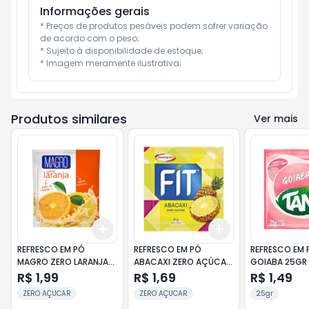
Informações gerais
* Preços de produtos pesáveis podem sofrer variação 
de acordo com o peso;

* Sujeito à disponibilidade de estoque;

* Imagem meramente ilustrativa;
Produtos similares
Ver mais
Add
Add
+
3
+
5
+
10
+
3
+
5
+
10
REFRESCO EM PÓ
REFRESCO EM PÓ
REFRESCO EM 
MAGRO ZERO LARANJA
ABACAXI ZERO AÇÚCAR
GOIABA 25GR
8GR
MID PACOTE 8G
R$ 1,99
R$ 1,69
R$ 1,49
ZERO AÇUCAR
ZERO AÇUCAR
25gr