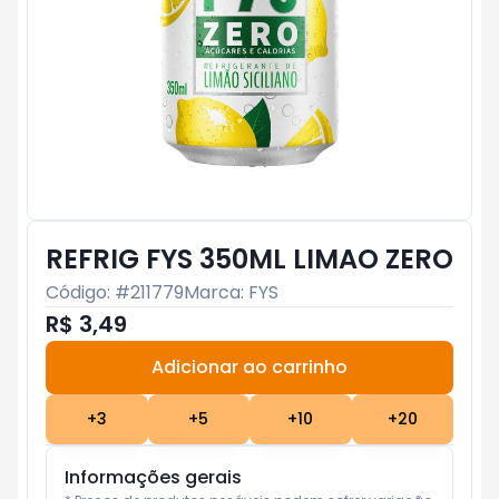
REFRIG FYS 350ML LIMAO ZERO
Código: #
211779
Marca:
FYS
R$ 3,49
Adicionar ao carrinho
Subtotal:
R$ 0
+
3
+
5
+
10
+
20
Informações gerais