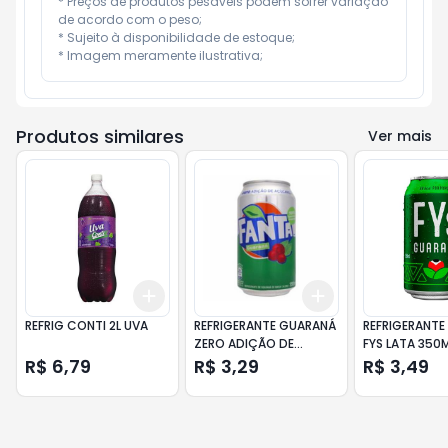
* Preços de produtos pesáveis podem sofrer variação 
de acordo com o peso;

* Sujeito à disponibilidade de estoque;

* Imagem meramente ilustrativa;
Produtos similares
Ver mais
Add
Add
+
3
+
5
+
10
+
3
+
5
+
10
REFRIG CONTI 2L UVA
REFRIGERANTE GUARANÁ
REFRIGERANTE
ZERO ADIÇÃO DE
FYS LATA 350
AÇÚCAR FANTA LATA
R$ 6,79
R$ 3,29
R$ 3,49
350ML