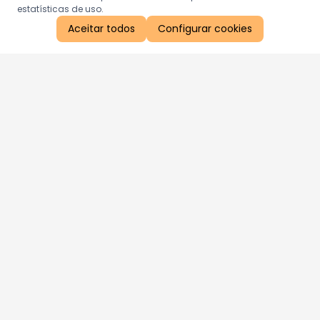
estatísticas de uso.
Aceitar todos
Configurar cookies
Aproveite as nossas promoções!
Cadastre seu e-mail e receba ofertas exclusivas.
QUERO RECEBER