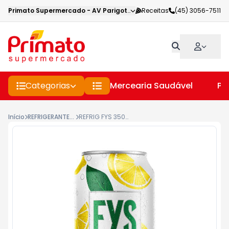
Primato Supermercado
-
AV Parigot de Souza
Receitas
,
Toledo
(45) 3056-7511
-
PR
Categorias
Mercearia Saudável
Pe
Início
REFRIGERANTES LATA
REFRIG FYS 350ML LIMAO ZERO