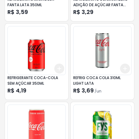
FANTA LATA 350ML
ADIÇÃO DE AÇÚCAR FANTA
LATA 350ML
R$ 3,59
R$ 3,29
Add
Add
+
3
+
5
+
10
+
3
REFRIGERANTE COCA-COLA
REFRIG COCA COLA 310ML
SEM AÇÚCAR 350ML
LIGHT LATA
R$ 4,19
R$ 3,69
/
un