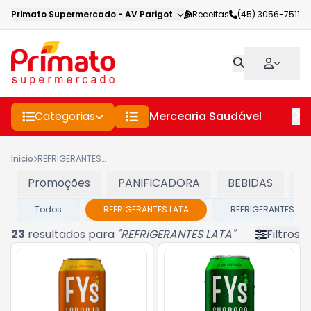
Primato Supermercado
-
AV Parigot de Souza
Receitas
,
Toledo
(45) 3056-7511
-
PR
Categorias
Mercearia Saudável
Pe
Início
REFRIGERANTES LATA
Promoções
PANIFICADORA
BEBIDAS
C
Todos
REFRIGERANTES LATA
REFRIGERANTES PET
23
resultados para
"
REFRIGERANTES LATA
"
Filtros