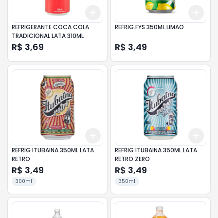
Add
Add
+
3
+
5
+
10
+
3
REFRIGERANTE COCA COLA
REFRIG.FYS 350ML LIMAO
TRADICIONAL LATA 310ML
R$ 3,69
R$ 3,49
Add
Add
+
3
+
5
+
10
+
3
REFRIG ITUBAINA 350ML LATA
REFRIG ITUBAINA 350ML LATA
RETRO
RETRO ZERO
R$ 3,49
R$ 3,49
300ml
350ml