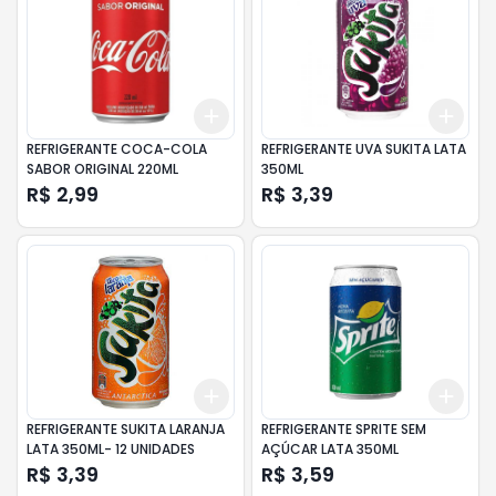
Add
Add
+
3
+
5
+
10
+
3
REFRIGERANTE COCA-COLA
REFRIGERANTE UVA SUKITA LATA
SABOR ORIGINAL 220ML
350ML
R$ 2,99
R$ 3,39
Add
Add
+
3
+
5
+
10
+
3
REFRIGERANTE SUKITA LARANJA
REFRIGERANTE SPRITE SEM
LATA 350ML- 12 UNIDADES
AÇÚCAR LATA 350ML
R$ 3,39
R$ 3,59