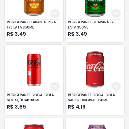
Add
Add
+
3
+
5
+
10
+
3
REFRIGERANTE LARANJA-PERA
REFRIGERANTE GUARANÁ FYS
FYS LATA 350ML
LATA 350ML
R$ 3,49
R$ 3,49
Add
Add
+
3
+
5
+
10
+
3
REFRIGERANTE COCA-COLA
REFRIGERANTE COCA-COLA
SEM AÇÚCAR 310ML
SABOR ORIGINAL 350ML
R$ 3,69
R$ 4,19