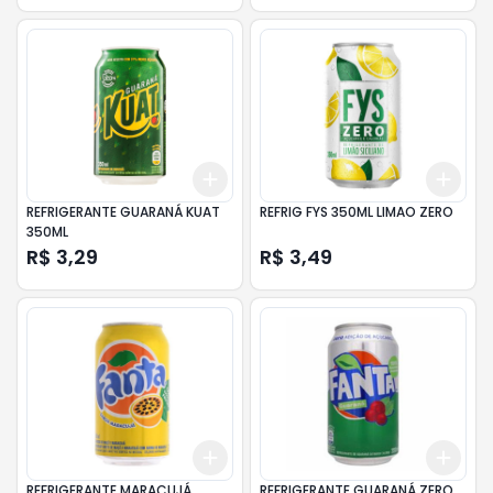
Add
Add
+
3
+
5
+
10
+
3
REFRIGERANTE GUARANÁ KUAT
REFRIG FYS 350ML LIMAO ZERO
350ML
R$ 3,29
R$ 3,49
Add
Add
+
3
+
5
+
10
+
3
REFRIGERANTE MARACUJÁ
REFRIGERANTE GUARANÁ ZERO